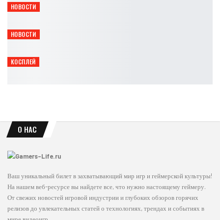
НОВОСТИ
Gothic 1 Remake получит Marvin Mode и Mod Kit
Leon
Авг 8, 2026
НОВОСТИ
Titan Quest II получила мастерство духов и крафт
Leon
Авг 8, 2026
КОСПЛЕЙ
Опасная грация: косплей Чёрной кошки из Marvel
Ирина Смолдырева
Авг 8, 2026
О НАС
Ваш уникальный билет в захватывающий мир игр и геймерской культуры!
На нашем веб-ресурсе вы найдете все, что нужно настоящему геймеру.
От свежих новостей игровой индустрии и глубоких обзоров горячих
релизов до увлекательных статей о технологиях, трендах и событиях в
мире видеоигр.