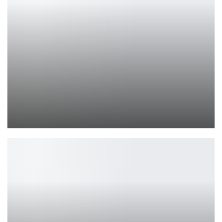
Дэвид Харбор завершает путь Хоппера в «Очень странных делах»
Ирина Смолдырева