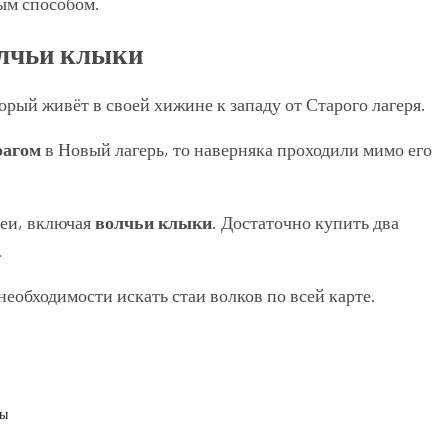
ым способом.
олчьи клыки
орый живёт в своей хижине к западу от Старого лагеря.
агом
в Новый лагерь, то наверняка проходили мимо его
феи, включая
волчьи клыки
. Достаточно купить два
.
необходимости искать стаи волков по всей карте.
ды