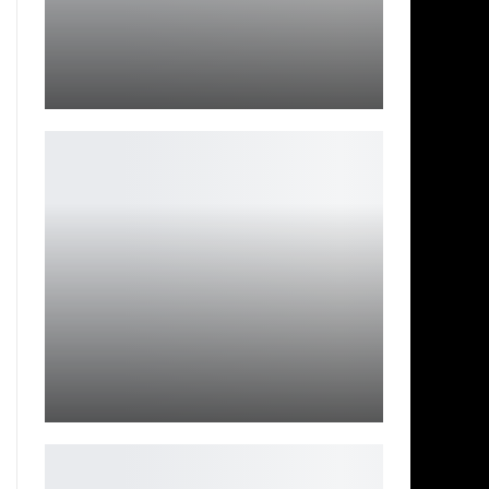
Workers and Resources: Soviet Republic вернулась в
Steam…
Петрович
Рейтинг фильмов «Омен»: от худшего к лучшему
Ирина Смолдырева