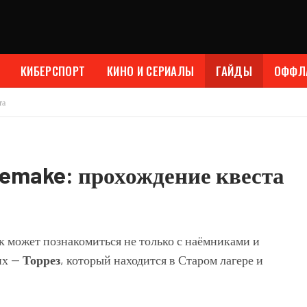
КИБЕРСПОРТ
КИНО И СЕРИАЛЫ
ГАЙДЫ
ОФФЛ
та
 Remake: прохождение квеста
к может познакомиться не только с наёмниками и
их —
Торрез
, который находится в Старом лагере и