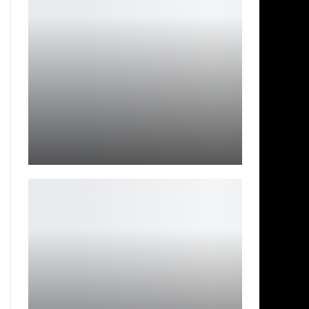
Bandai Namco раскрыла системные требования Ace
Combat 8
Leon