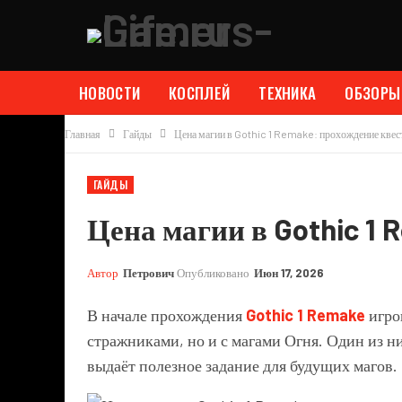
НОВОСТИ
КОСПЛЕЙ
ТЕХНИКА
ОБЗОРЫ
Главная
Гайды
Цена магии в Gothic 1 Remake: прохождение квес
ГАЙДЫ
Цена магии в Gothic 1
Автор
Петрович
Опубликовано
Июн 17, 2026
В начале прохождения
Gothic 1 Remake
игро
стражниками, но и с магами Огня. Один из н
выдаёт полезное задание для будущих магов.