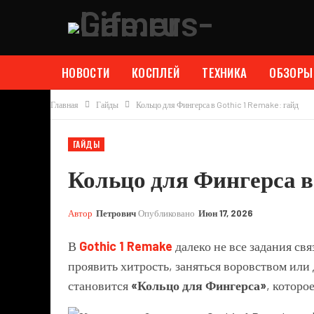
НОВОСТИ
КОСПЛЕЙ
ТЕХНИКА
ОБЗОРЫ
Главная
Гайды
Кольцо для Фингерса в Gothic 1 Remake: гайд
ГАЙДЫ
Кольцо для Фингерса в 
Автор
Петрович
Опубликовано
Июн 17, 2026
В
Gothic 1 Remake
далеко не все задания св
проявить хитрость, заняться воровством или
становится
«Кольцо для Фингерса»
, которо