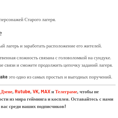
ерсонажей Старого лагеря.
е
ый лагерь и заработать расположение его жителей.
твенная сложность связана с головоломкой на сундуке.
е связи и сможете продолжить цепочку заданий лагеря.
make
это одно из самых простых и выгодных поручений.
в
Дзене
,
Rutube
,
VK
,
MAX
и
Телеграме
, чтобы не
сти из мира гейминга и косплея. Оставайтесь с нами
 вас среди наших подписчиков!