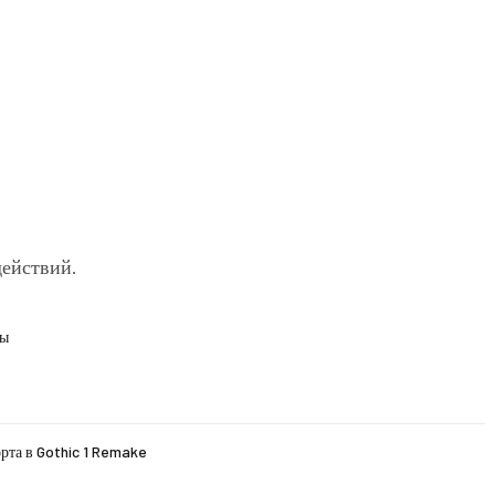
действий.
ды
рта в Gothic 1 Remake