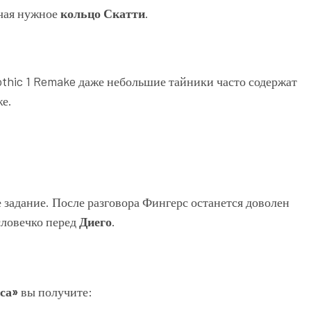
ючая нужное
кольцо Скатти
.
othic 1 Remake даже небольшие тайники часто содержат
же.
задание. После разговора Фингерс останется доволен
словечко перед
Диего
.
са»
вы получите: