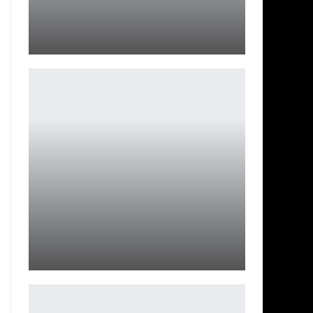
Новые смартфоны Vivo: S19 и S19 Pro представят 30
мая
Петрович
Джеймс Ганн опровергает слухи о злодеях в «Бэтмене
2»
Ирина Смолдырева