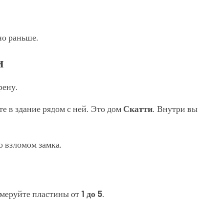
но раньше.
и
рену.
е в здание рядом с ней. Это дом
Скатти
. Внутри вы
о взломом замка.
меруйте пластины от
1 до 5
.