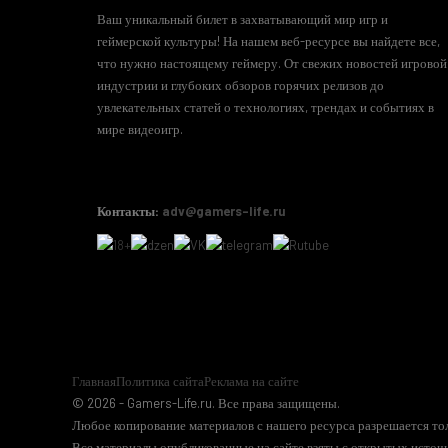
Ваш уникальный билет в захватывающий мир игр и
геймерской культуры! На нашем веб-ресурсе вы найдете все,
что нужно настоящему геймеру. От свежих новостей игровой
индустрии и глубоких обзоров горячих релизов до
увлекательных статей о технологиях, трендах и событиях в
мире видеоигр.
Контакты:
adv@gamers-life.ru
Главная
Политика сайта
Реклама на сайте
© 2026 - Gamers-Life.ru. Все права защищены.
Любое копирование материалов с нашего ресурса разрешается тол
Все материалы опубликованные на сайте взяты с открытых источн