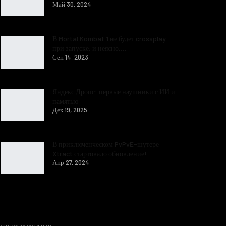
Май 30, 2024
В Mortal Kombat 1 не будет crossplay
при запуске, и неясно,…
Сен 14, 2023
Яндекс Дропс: первые наушники с ИИ и
памятью
Дек 19, 2025
В приключенческом PvPvE-шутере
Xtract стартовало обновление!
Апр 27, 2024
конным владельцам.