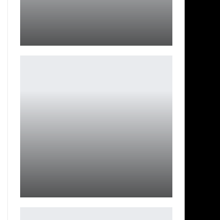
Свежий патч Lords of the Fallen сломал барьеры
кооператива
Leon
Состоялся релиз необычной адвенчуры Tides of
Tomorrow
Leon