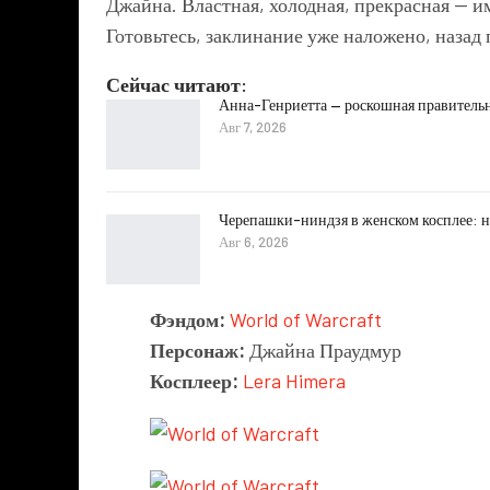
Джайна. Властная, холодная, прекрасная — и
Готовьтесь, заклинание уже наложено, назад 
Сейчас читают:
Анна-Генриетта — роскошная правитель
Авг 7, 2026
Черепашки-ниндзя в женском косплее: н
Авг 6, 2026
Фэндом:
World of Warcraft
Персонаж:
Джайна Праудмур
Косплеер:
Lera Himera