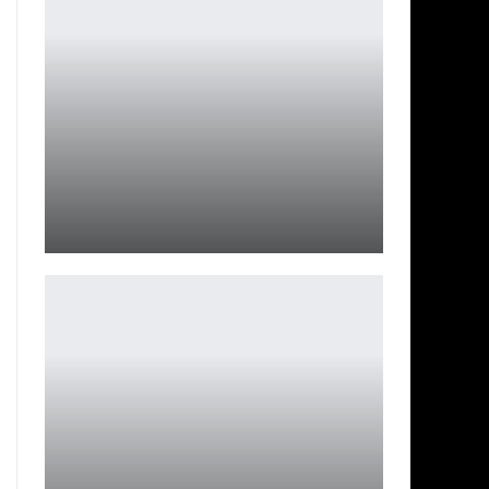
Стартовали съемки спин-оффа «Сто лет тому вперед»
Ирина Смолдырева