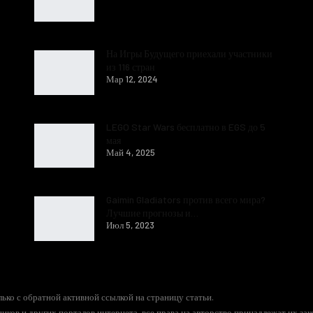
На Игры Будущего приехали участники
из 116 стран
Мар 12, 2024
LEGO Star Wars бесплатно в EGS до 5
мая
Май 4, 2025
Gaimin Gladiators против всего мира?
Лучшие прогнозы и…
Июл 5, 2023
ько с обратной активной ссылкой на страницу статьи.
иков и других порталов интернета, все права на авторство принадлежат их за