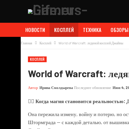
НОВОСТИ
КОСПЛЕЙ
ТЕХНИКА
ОБЗОРЫ
Главная
Косплей
World of Warcraft: ледяной косплей Джайны
КОСПЛЕЙ
World of Warcraft: ле
Автор
Ирина Смолдырева
Последнее обновление
Июн 4, 2
🧙‍♀️
Когда магия становится реальностью: 
Она пережила измену, войну и потерю, но ос
Штормграда — с каждой деталью, от вышивки 