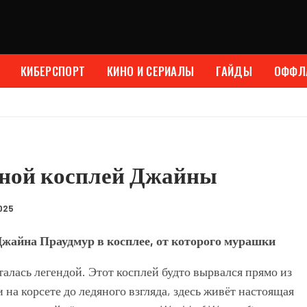
КИБЕРСПОРТ
КИНО И СЕРИАЛЫ
ГАЙДЫ
ОФФЛ
дяной косплей Джайны
025
Джайна Праудмур в косплее, от которого мурашки
талась легендой. Этот косплей будто вырвался прямо из
на корсете до ледяного взгляда, здесь живёт настоящая