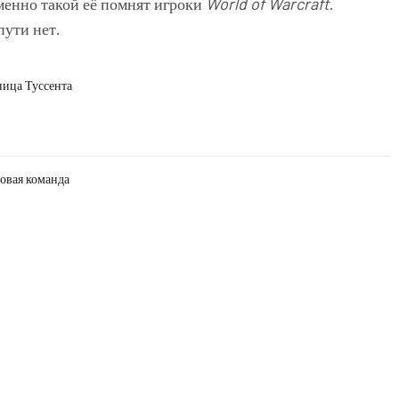
менно такой её помнят игроки
World of Warcraft
.
пути нет.
ница Туссента
овая команда