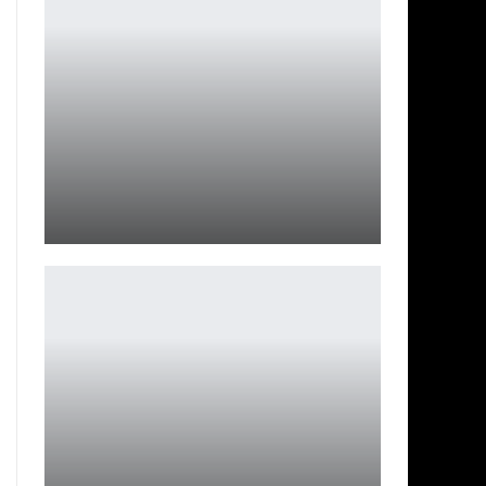
В Battle.net найдена лазейка для смены региона
Leon