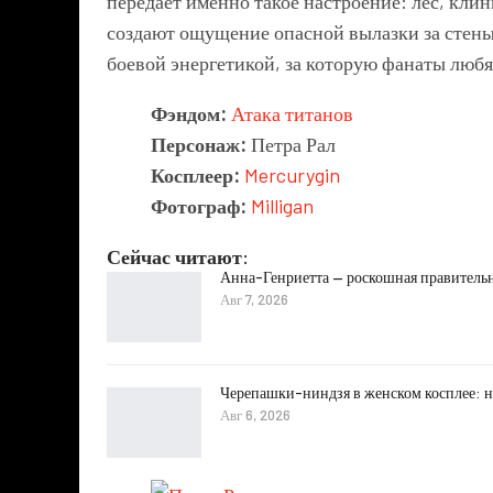
передаёт именно такое настроение: лес, кли
создают ощущение опасной вылазки за стены
боевой энергетикой, за которую фанаты любя
Фэндом:
Атака титанов
Персонаж:
Петра Рал
Косплеер:
Mercurygin
Фотограф:
Milligan
Сейчас читают:
Анна-Генриетта — роскошная правитель
Авг 7, 2026
Черепашки-ниндзя в женском косплее: н
Авг 6, 2026