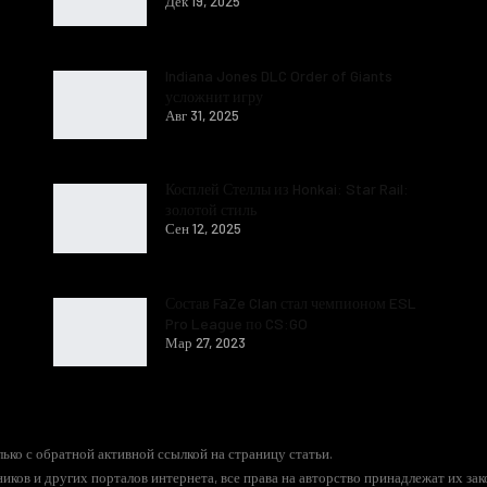
Дек 19, 2025
Indiana Jones DLC Order of Giants
усложнит игру
Авг 31, 2025
Косплей Стеллы из Honkai: Star Rail:
золотой стиль
Сен 12, 2025
Состав FaZe Clan стал чемпионом ESL
Pro League по CS:GO
Мар 27, 2023
ько с обратной активной ссылкой на страницу статьи.
иков и других порталов интернета, все права на авторство принадлежат их за