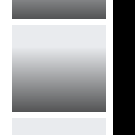
«Шершни» 3 сезон: Хилари Суонк и новые тайны
Ирина Смолдырева
Ники Минаж станет следующим оператором Call of
Duty
Ирина Смолдырева