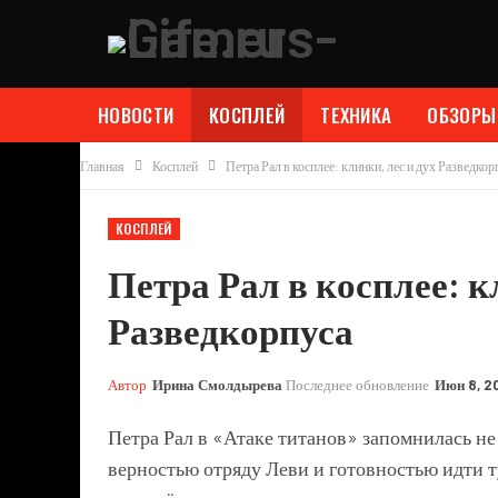
НОВОСТИ
КОСПЛЕЙ
ТЕХНИКА
ОБЗОРЫ
Главная
Косплей
Петра Рал в косплее: клинки, лес и дух Разведкор
КОСПЛЕЙ
Петра Рал в косплее: к
Разведкорпуса
Автор
Ирина Смолдырева
Последнее обновление
Июн 8, 2
Петра Рал в «Атаке титанов» запомнилась не
верностью отряду Леви и готовностью идти ту