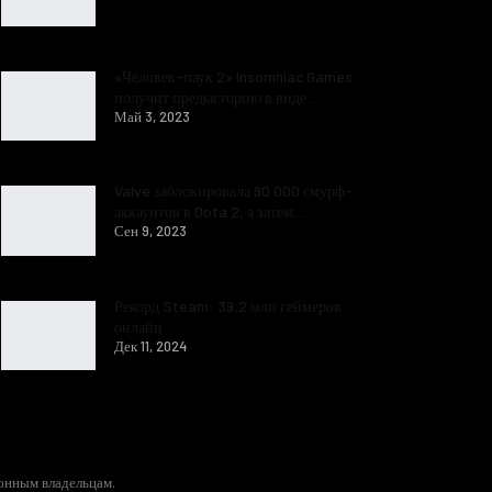
«Человек-паук 2» Insomniac Games
получит предысторию в виде…
Май 3, 2023
Valve заблокировала 90 000 смурф-
аккаунтов в Dota 2, а затем…
Сен 9, 2023
Рекорд Steam: 39,2 млн геймеров
онлайн
Дек 11, 2024
конным владельцам.