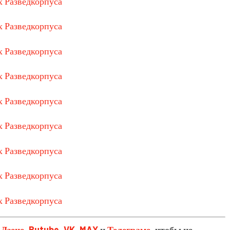
в
Дзене
,
Rutube
,
VK
,
MAX
и
Телеграме
, чтобы не