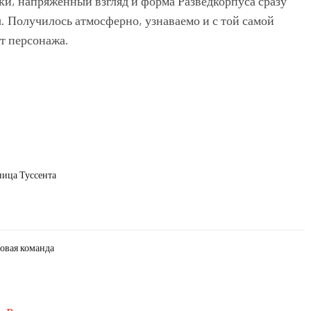
нки, напряжённый взгляд и форма Разведкорпуса сразу
. Получилось атмосферно, узнаваемо и с той самой
т персонажа.
ница Туссента
овая команда