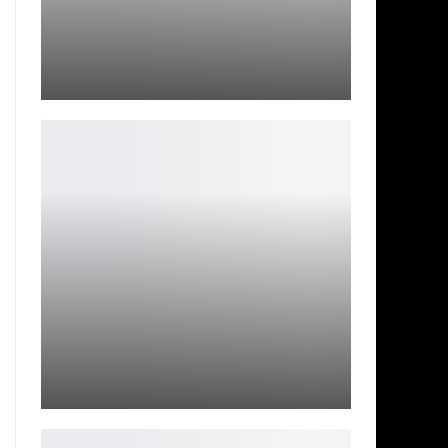
«Субстанция»: Боди-хоррор, разоблачающий
стандарты красоты
Ирина Смолдырева
Паршивая овца 2: Продолжение Новозеландского
Хоррора
Ирина Смолдырева