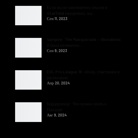
Если вы не занимаетесь сексом в
Starfield ежедневно, вы…
Сен 11, 2023
Vampire: The Masquerade — Bloodlines
2 была незаметно…
Сен 9, 2023
ESL Pro League 19: обзор, участники и
расписание
Апр 20, 2024
Бордерлендс: Что нужно знать о
Пандоре
Авг 9, 2024