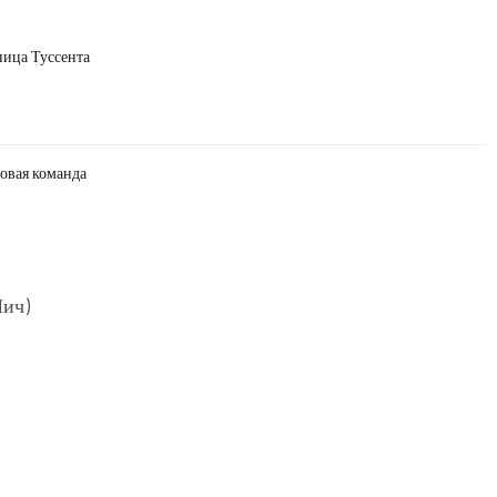
ница Туссента
овая команда
Пич)