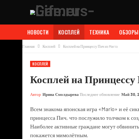
НОВОСТИ
КОСПЛЕЙ
ТЕХНИКА
ОБЗОРЫ
Главная
Косплей
Косплей на Принцессу Пич из Mario
КОСПЛЕЙ
Косплей на Принцессу 
Автор
Ирина Смолдырева
Последнее обновление
Май 30, 
Всем знакома японская игра «Mario» и её си
принцесса Пич, что послужило толчком к соз
Наиболее активные граждане могут обвинить
покажется мимолётным.