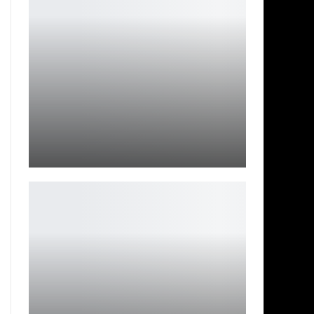
Tencent отменяет неанонсированную мобильную игру
NieR
Петрович