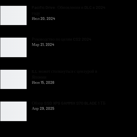
Pacific Drive: Обновления и DLC в 2024
году
Июл 20, 2024
Руководство по целям CS2 2024
Мар 21, 2024
ILL может столкнуться с цензурой в
Японии
Июн 15, 2026
Обзор SSD XPG GAMMIX S70 BLADE 1 ТБ
Апр 29, 2025