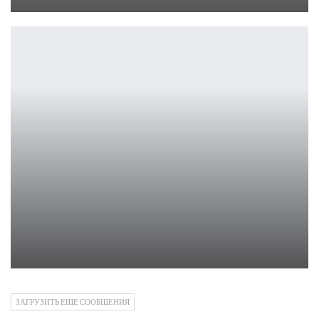
Петрович
28 лет спустя, установлена дата выхода
Ирина Смолдырева
ЗАГРУЗИТЬ ЕЩЕ СООБЩЕНИЯ