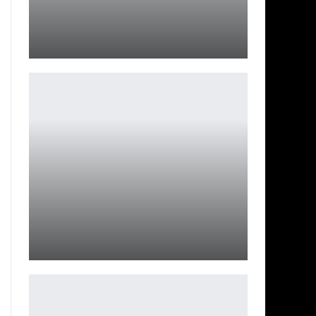
Valve наказывает читеров в Deadlock превращением в
лягушек
Петрович
Трейлер «Веном: Последний танец»
Ирина Смолдырева