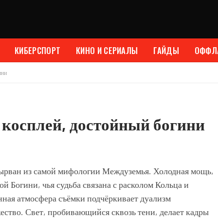
КИБЕРСПОРТ
КИНО И СЕРИАЛЫ
ГАЙДЫ
ОФФЛ
ини
— косплей, достойный богини
вырван из самой мифологии Междуземья. Холодная мощь,
й Богини, чья судьба связана с расколом Кольца и
нная атмосфера съёмки подчёркивает дуализм
ество. Свет, пробивающийся сквозь тени, делает кадры