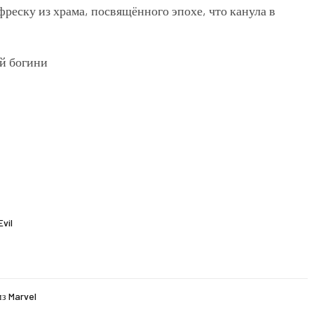
реску из храма, посвящённого эпохе, что канула в
vil
з Marvel