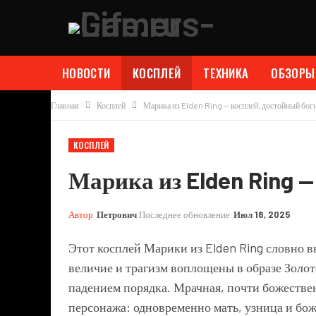
НОВОСТИ
КОСПЛЕЙ
ТЕХНИКА
ОБЗОРЫ
Главная
Косплей
Марика из Elden Ring — косплей, достойный бог
КОСПЛЕЙ
Марика из Elden Ring 
Автор
Петрович
Последнее обновление
Июл 18, 2025
Этот косплей Марики из Elden Ring словно 
величие и трагизм воплощены в образе Золото
падением порядка. Мрачная, почти божестве
персонажа: одновременно мать, узница и бож