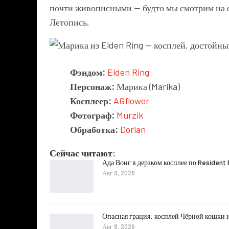
почти живописными — будто мы смотрим на ф
Летопись.
Фэндом:
Elden Ring
Персонаж:
Марика (Marika)
Косплеер:
AGflower
Фотограф:
Murzik
Обработка:
Dorian
Сейчас читают:
Ада Вонг в дерзком косплее по Resident E
Авг 9, 2026
Опасная грация: косплей Чёрной кошки и
Авг 8, 2026