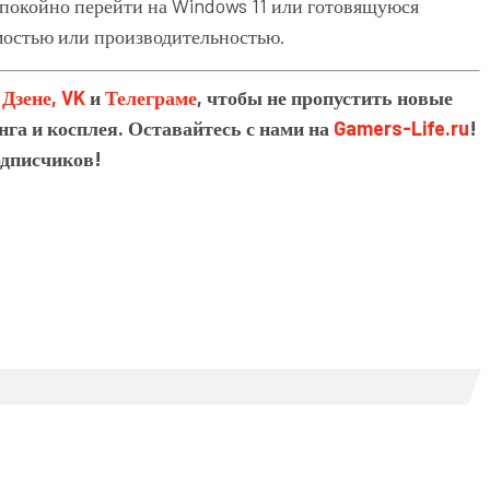
спокойно перейти на Windows 11 или готовящуюся
имостью или производительностью.
в
Дзене,
VK
и
Телеграме
, чтобы не пропустить новые
нга и косплея. Оставайтесь с нами на
Gamers-Life.ru
!
одписчиков!