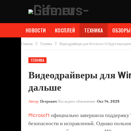
НОВОСТИ
КОСПЛЕЙ
ТЕХНИКА
ОБЗОРЫ
Главная
Техника
Видеодрайверы для Windows 10 будут выходить
ТЕХНИКА
Видеодрайверы для Win
дальше
Автор
Петрович
Последнее обновление
Окт 14, 2025
Microsoft
официально завершила поддержку W
безопасности и исправлений. Однако пользо