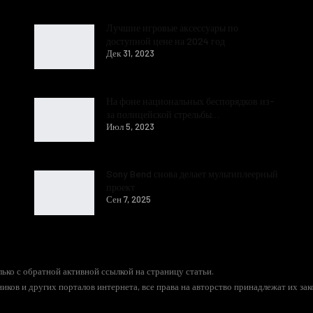
Лучшие игровые аксессуары по
доступной цене на 2024 год
Дек 31, 2023
На фоне национальных беспорядков из-
за полицейской стрельбы…
Июл 5, 2023
Sony Bend снова делает мультиплеерный
проект
Сен 7, 2025
ько с обратной активной ссылкой на страницу статьи.
иков и других порталов интернета, все права на авторство принадлежат их за