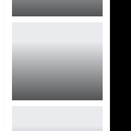
Xenonauts 2 добралась до полноценного релиза
Leon
Энтузиаст запустил демейк Elden Ring на PS1
Leon