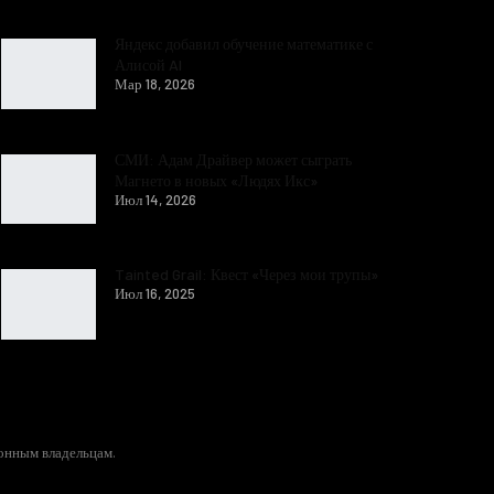
Яндекс добавил обучение математике с
Алисой AI
Мар 18, 2026
СМИ: Адам Драйвер может сыграть
Магнето в новых «Людях Икс»
Июл 14, 2026
Tainted Grail: Квест «Через мои трупы»
Июл 16, 2025
конным владельцам.