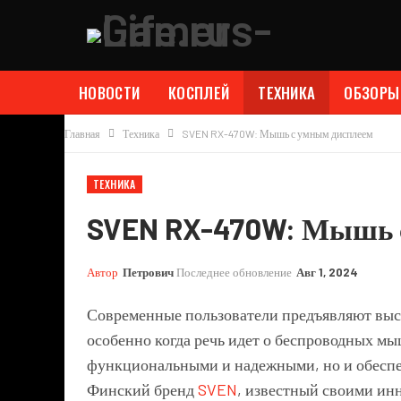
НОВОСТИ
КОСПЛЕЙ
ТЕХНИКА
ОБЗОРЫ
Главная
Техника
SVEN RX-470W: Мышь с умным дисплеем
ТЕХНИКА
SVEN RX-470W: Мышь 
Автор
Петрович
Последнее обновление
Авг 1, 2024
Современные пользователи предъявляют выс
особенно когда речь идет о беспроводных мы
функциональными и надежными, но и обеспе
Финский бренд
SVEN
, известный своими и