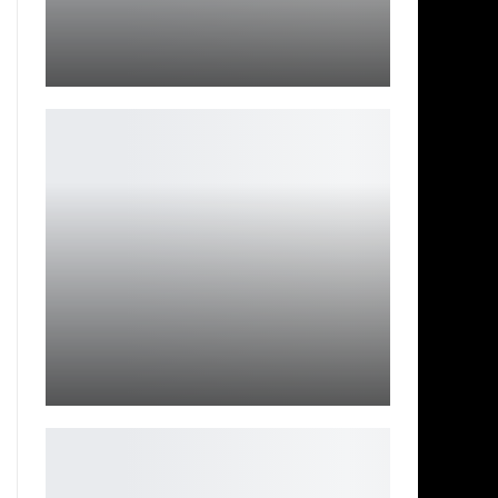
Косплей на Принцессу Анастасию
Ирина Смолдырева
Одиссея: актёрский состав нового фильма Нолана
Ирина Смолдырева