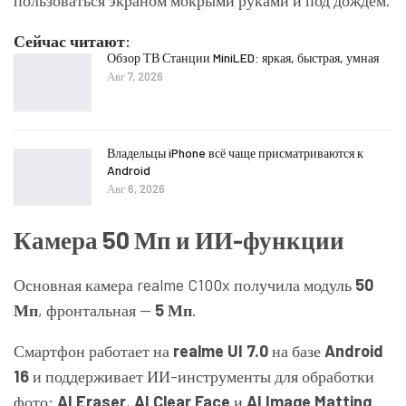
Сейчас читают:
Обзор ТВ Станции MiniLED: яркая, быстрая, умная
Авг 7, 2026
Владельцы iPhone всё чаще присматриваются к
Android
Авг 6, 2026
Камера 50 Мп и ИИ-функции
Основная камера realme C100x получила модуль
50
Мп
, фронтальная —
5 Мп
.
Смартфон работает на
realme UI 7.0
на базе
Android
16
и поддерживает ИИ-инструменты для обработки
фото:
AI Eraser
,
AI Clear Face
и
AI Image Matting
.