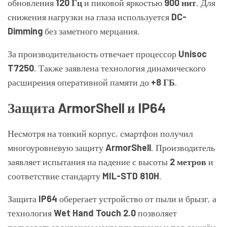
обновления
120 Гц
и пиковой яркостью
900 нит
. Для
снижения нагрузки на глаза используется
DC-
Dimming
без заметного мерцания.
За производительность отвечает процессор
Unisoc
T7250
. Также заявлена технология динамического
расширения оперативной памяти до
+8 ГБ
.
Защита ArmorShell и IP64
Несмотря на тонкий корпус, смартфон получил
многоуровневую защиту
ArmorShell
. Производитель
заявляет испытания на падение с высоты
2 метров
и
соответствие стандарту
MIL-STD 810H
.
Защита
IP64
оберегает устройство от пыли и брызг, а
технология
Wet Hand Touch 2.0
позволяет
пользоваться экраном мокрыми руками и под дождём.