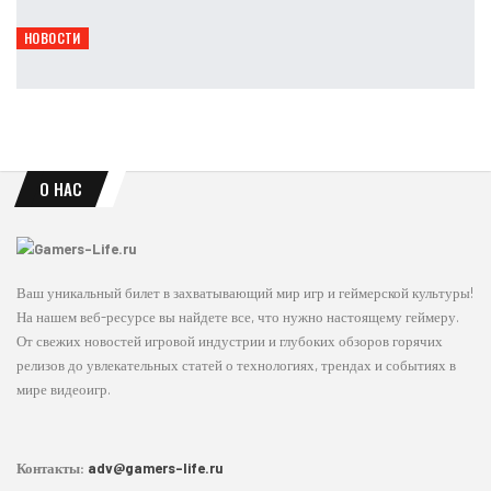
Leon
Авг 9, 2026
НОВОСТИ
Dead Rising отмечает 20 лет: Capcom намекнула на будущее
Leon
Авг 9, 2026
О НАС
Ваш уникальный билет в захватывающий мир игр и геймерской культуры!
На нашем веб-ресурсе вы найдете все, что нужно настоящему геймеру.
От свежих новостей игровой индустрии и глубоких обзоров горячих
релизов до увлекательных статей о технологиях, трендах и событиях в
мире видеоигр.
Контакты:
adv@gamers-life.ru