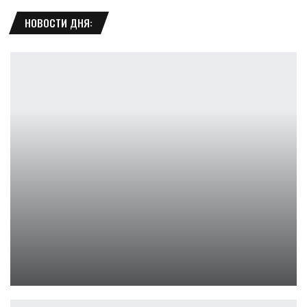
НОВОСТИ ДНЯ:
Nintendo запретит оплату в японском eShop
Петрович