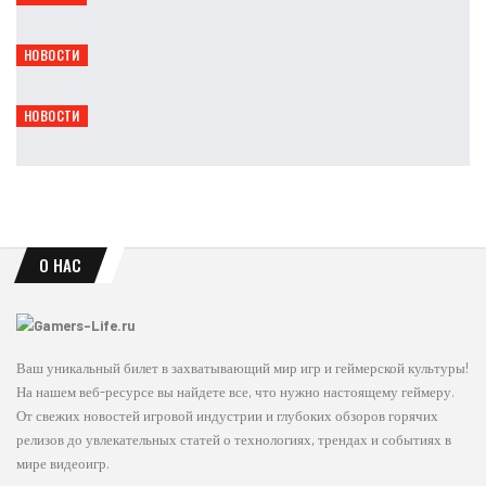
Ирина Смолдырева
Авг 7, 2026
НОВОСТИ
В Steam вышла демоверсия мрачного экшена Expedition
Leon
Авг 7, 2026
НОВОСТИ
GTA 6 покажут 20 минут геймплея: фанаты критикуют Rockstar
Leon
Авг 7, 2026
О НАС
Ваш уникальный билет в захватывающий мир игр и геймерской культуры!
На нашем веб-ресурсе вы найдете все, что нужно настоящему геймеру.
От свежих новостей игровой индустрии и глубоких обзоров горячих
релизов до увлекательных статей о технологиях, трендах и событиях в
мире видеоигр.