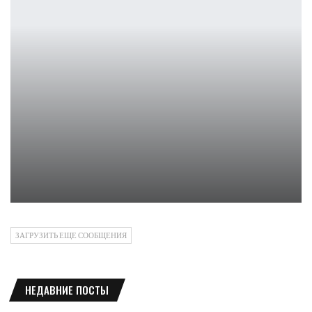
Midnight Society закрывается спустя 4 месяца
Петрович
ЗАГРУЗИТЬ ЕЩЕ СООБЩЕНИЯ
НЕДАВНИЕ ПОСТЫ