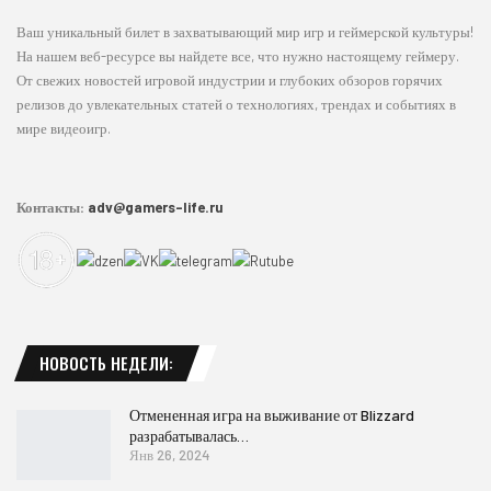
Ваш уникальный билет в захватывающий мир игр и геймерской культуры!
На нашем веб-ресурсе вы найдете все, что нужно настоящему геймеру.
От свежих новостей игровой индустрии и глубоких обзоров горячих
релизов до увлекательных статей о технологиях, трендах и событиях в
мире видеоигр.
Контакты:
adv@gamers-life.ru
НОВОСТЬ НЕДЕЛИ:
Отмененная игра на выживание от Blizzard
разрабатывалась…
Янв 26, 2024