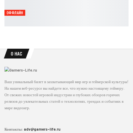
Петрович
Авг 6, 2026
ОФФЛАЙН
В GONZO Cybersport протестировали Beast of Reincarnation
Петрович
Авг 6, 2026
О НАС
Ваш уникальный билет в захватывающий мир игр и геймерской культуры!
На нашем веб-ресурсе вы найдете все, что нужно настоящему геймеру.
От свежих новостей игровой индустрии и глубоких обзоров горячих
релизов до увлекательных статей о технологиях, трендах и событиях в
мире видеоигр.
Контакты:
adv@gamers-life.ru