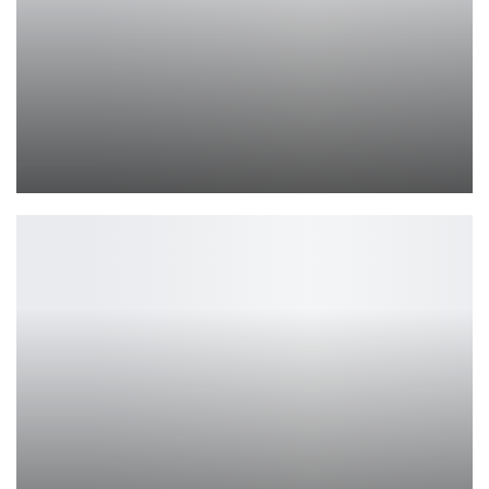
Обновление 0.9.5 для inZOI исправило ИИ и вылеты
Leon