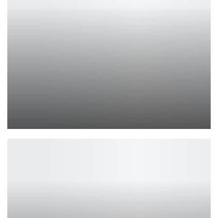
Lies of P получит ноябрьский патч, DLC и планы на…
Петрович