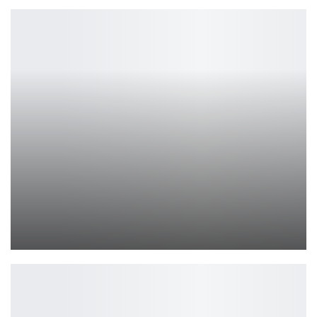
Босс Radeon Скотт Херкельман покинет AMD
Петрович