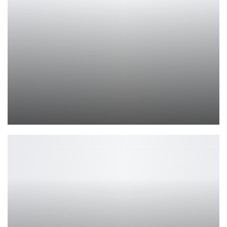
Они превратили нас в убийц
Ирина Смолдырева