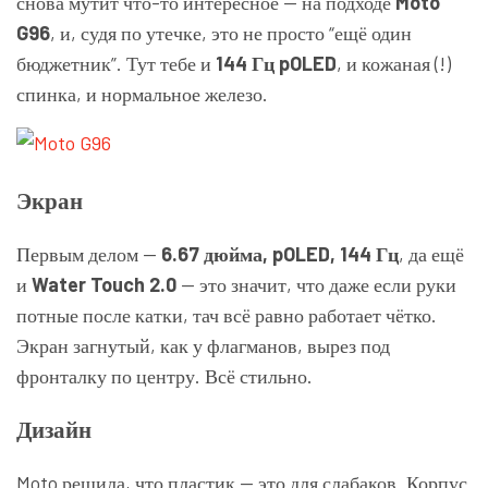
снова мутит что-то интересное — на подходе
Moto
G96
, и, судя по утечке, это не просто “ещё один
бюджетник”. Тут тебе и
144 Гц pOLED
, и кожаная (!)
спинка, и нормальное железо.
Экран
Первым делом —
6.67 дюйма, pOLED, 144 Гц
, да ещё
и
Water Touch 2.0
— это значит, что даже если руки
потные после катки, тач всё равно работает чётко.
Экран загнутый, как у флагманов, вырез под
фронталку по центру. Всё стильно.
Дизайн
Moto решила, что пластик — это для слабаков. Корпус