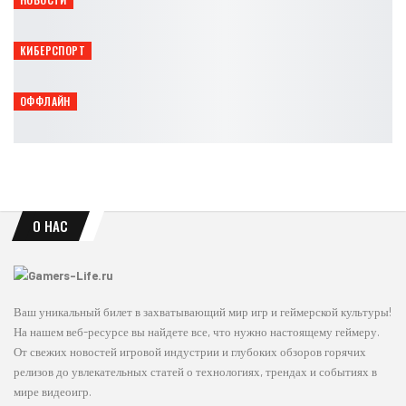
Pokémon Pokopia близка к рекорду среди спин-оффов серии
Leon
Авг 6, 2026
КИБЕРСПОРТ
Point Blank League 2026 пройдёт в Москве 8 и 9 августа
Петрович
Авг 6, 2026
ОФФЛАЙН
В GONZO Cybersport протестировали Beast of Reincarnation
Петрович
Авг 6, 2026
О НАС
Ваш уникальный билет в захватывающий мир игр и геймерской культуры!
На нашем веб-ресурсе вы найдете все, что нужно настоящему геймеру.
От свежих новостей игровой индустрии и глубоких обзоров горячих
релизов до увлекательных статей о технологиях, трендах и событиях в
мире видеоигр.