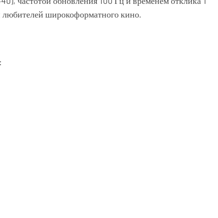
0), частотой обновления 100 Гц и временем отклика 1
и любителей широкоформатного кино.
: