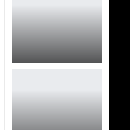
Виктория из Metal Family оживает в косплее от Ellari3l
Ирина Смолдырева