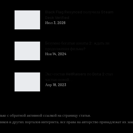
Black Flag Resynced получила Steam
Deck Verified
Июл 3, 2026
Безумно богатые азиаты 2: ждать ли
продолжения фильма?
Ноя 14, 2024
Экс-состав HellRaisers по Dota 2 стал
частью новой…
Апр 18, 2023
ько с обратной активной ссылкой на страницу статьи.
иков и других порталов интернета, все права на авторство принадлежат их за