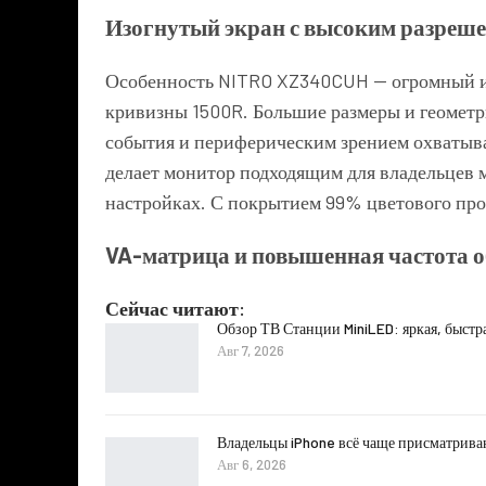
Изогнутый экран с высоким разреш
Особенность NITRO XZ340CUH — огромный из
кривизны 1500R. Большие размеры и геометр
события и периферическим зрением охватыв
делает монитор подходящим для владельцев
настройках. С покрытием 99% цветового про
VA-матрица и повышенная частота 
Сейчас читают:
Обзор ТВ Станции MiniLED: яркая, быстр
Авг 7, 2026
Владельцы iPhone всё чаще присматрива
Авг 6, 2026