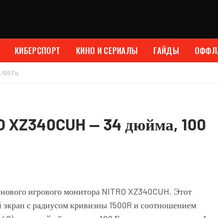
КИБЕРСПОРТ
КИНО И СЕРИАЛЫ
ГАЙДЫ
ОФФЛ
 100 Гц
O XZ340CUH — 34 дюйма, 100
и нового игрового монитора NITRO XZ340CUH. Этот
 экран с радиусом кривизны 1500R и соотношением