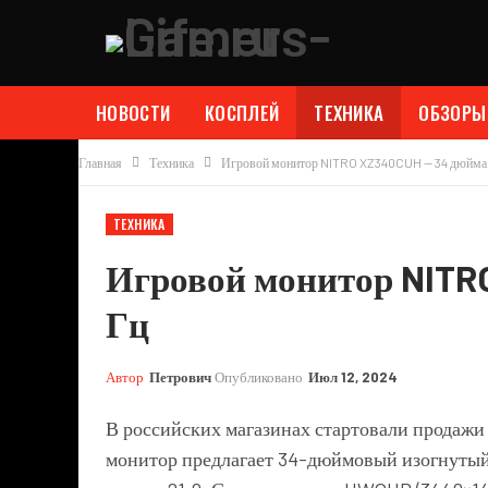
НОВОСТИ
КОСПЛЕЙ
ТЕХНИКА
ОБЗОРЫ
Главная
Техника
Игровой монитор NITRO XZ340CUH — 34 дюйма,
ТЕХНИКА
Игровой монитор NITR
Гц
Автор
Петрович
Опубликовано
Июл 12, 2024
В российских магазинах стартовали продаж
монитор предлагает 34-дюймовый изогнутый