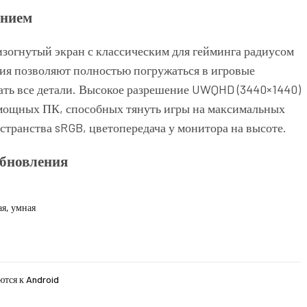
ением
огнутый экран с классическим для гейминга радиусом
ия позволяют полностью погружаться в игровые
ать все детали. Высокое разрешение UWQHD (3440×1440)
 мощных ПК, способных тянуть игры на максимальных
странства sRGB, цветопередача у монитора на высоте.
обновления
ая, умная
ются к Android