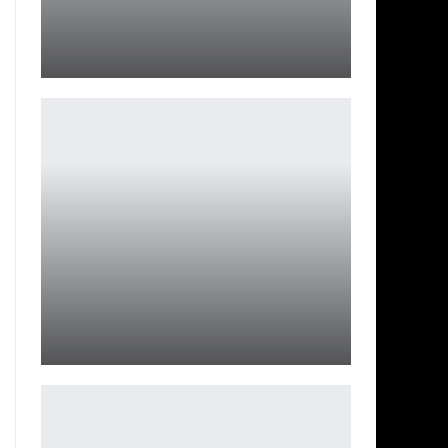
Organs Please студии из Сочи выйдет из раннего
доступа 5…
Петрович
В Детройте открыли бронзовый памятник Робокопу
Петрович