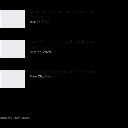
Catly: трейлер геймплея, слухи об ИИ и
блокчейне
Дек 19, 2024
Топ-10 мобильных игр Battle Royale в
2024 году
Апр 22, 2024
The Black Ice получит две новые главы
Июн 26, 2026
конным владельцам.