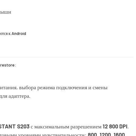
ются к Android
 restore:
питания, выбора режима подключения и смены
для адаптера.
STANT S203
с максимальным разрешением
12 800 DPI
.
отовыми уровнями чувствительности:
800
,
1200
,
1600
,