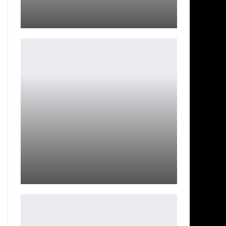
28 лет спустя: участие Киллиана Мерфи выяснено
Ирина Смолдырева
Игра про Марио, о которой вы, вероятно, забыли,
Super Mario…
Петрович