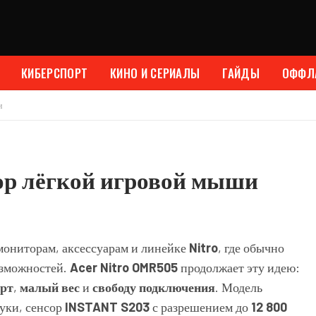
КИБЕРСПОРТ
КИНО И СЕРИАЛЫ
ГАЙДЫ
ОФФЛ
и
зор лёгкой игровой мыши
мониторам, аксессуарам и линейке
Nitro
, где обычно
озможностей.
Acer Nitro OMR505
продолжает эту идею:
рт
,
малый вес
и
свободу подключения
. Модель
уки, сенсор
INSTANT S203
с разрешением до
12 800