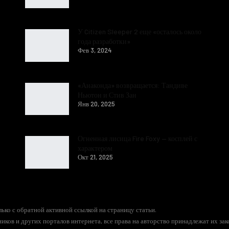
У Citizen Sleeper 2 еще «осталось около
года разработки»
Фев 3, 2024
«Анаконда» возвращается: Тандиве
Ньютон и Стив Зан
Янв 20, 2025
Огненная лисица Fire Foxy — косплей с
характером
Окт 21, 2025
ько с обратной активной ссылкой на страницу статьи.
иков и других порталов интернета, все права на авторство принадлежат их за