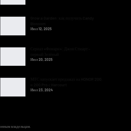
Grow a Garden: как получить Candy
Blossom
Июл 12, 2025
Сериал «Фонари»: Джон Стюарт –
первый Зелёный
Июл 20, 2025
МТС запускает предзаказ на HONOR 200
и 200 Pro с Harcourt
Июл 23, 2024
конным владельцам.