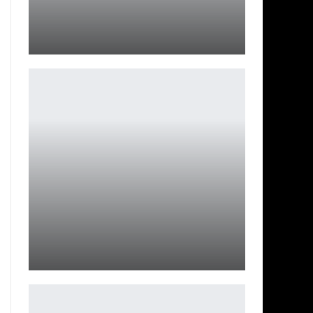
Слепое тестирование наушников: неожиданный лидер
Петрович
Игрок сообщил о баге, не позволяющем пройти Star
Wars Jedi…
Петрович