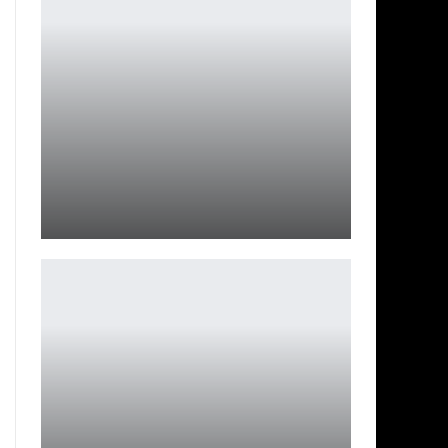
В финале последнего мейджора по CS GO выиграла
французская…
Петрович