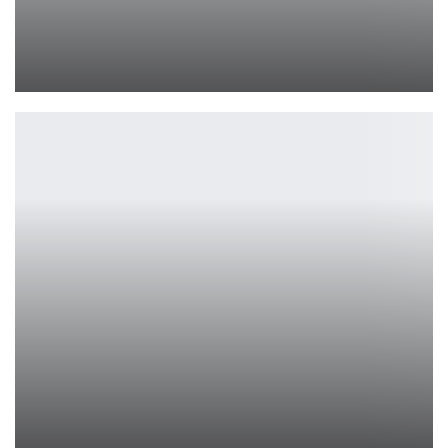
Суд против Sega: автор хита Sonic требует права на песню
Петрович
Give Us A Sign отправит искать призраков
Петрович