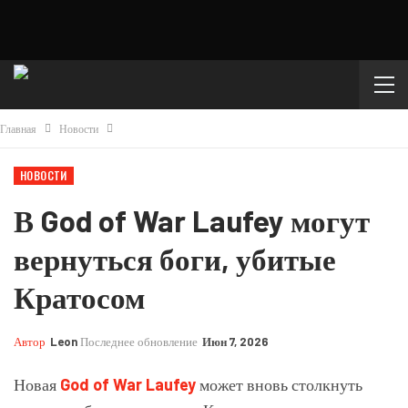
Главная
Новости
НОВОСТИ
В God of War Laufey могут
вернуться боги, убитые
Кратосом
Автор
Leon
Последнее обновление
Июн 7, 2026
Новая
God of War Laufey
может вновь столкнуть