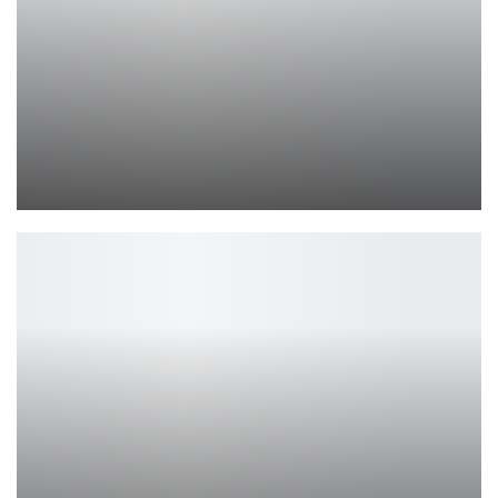
Джейсон Момоа снова сыграет в «Дюне 3»
Ирина Смолдырева