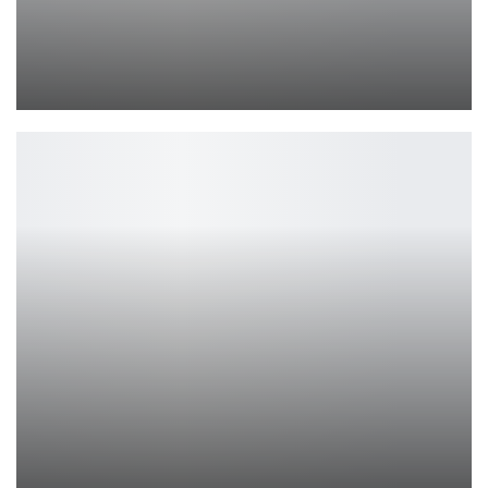
Новый смартфон TCL 50 XL 5G
Петрович
Minecraft тестирует восемь вариаций волков