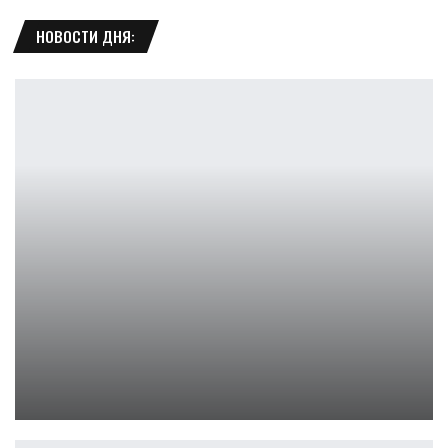
НОВОСТИ ДНЯ:
Обзор CoD:Modern Warfare 3 MP And Zombies
Ирина Смолдырева