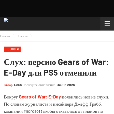
Главная
Новости
НОВОСТИ
Слух: версию Gears of War:
E-Day для PS5 отменили
Автор
Leon
Последнее обновление
Июн 7, 2026
Вокруг
Gears of War: E-Day
появились новые слухи.
По словам журналиста и инсайдера Джефф Грабб,
компания
Microsoft
якобы отказалась от планов по