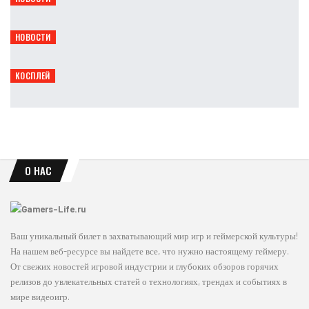
Leon
Авг 8, 2026
НОВОСТИ
Titan Quest II получила мастерство духов и крафт
Leon
Авг 8, 2026
КОСПЛЕЙ
Опасная грация: косплей Чёрной кошки из Marvel
Ирина Смолдырева
Авг 8, 2026
О НАС
Ваш уникальный билет в захватывающий мир игр и геймерской культуры!
На нашем веб-ресурсе вы найдете все, что нужно настоящему геймеру.
От свежих новостей игровой индустрии и глубоких обзоров горячих
релизов до увлекательных статей о технологиях, трендах и событиях в
мире видеоигр.