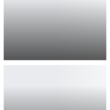
Total War: Napoleon вышла на iOS и Android
Петрович