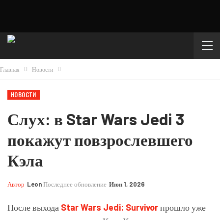
Главная
Новости
НОВОСТИ
Слух: в Star Wars Jedi 3
покажут повзрослевшего
Кэла
Автор
Leon
Последнее обновление
Июн 1, 2026
После выхода
Star Wars Jedi: Survivor
прошло уже