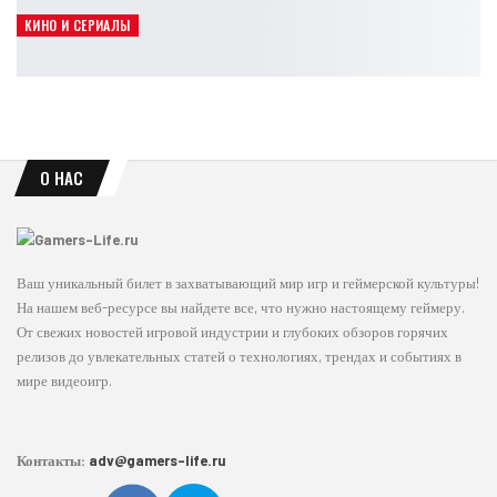
Leon
Авг 7, 2026
КИНО И СЕРИАЛЫ
Кит Коннор может сыграть Циклопа в новых «Людях Икс»
Leon
Авг 7, 2026
О НАС
Ваш уникальный билет в захватывающий мир игр и геймерской культуры!
На нашем веб-ресурсе вы найдете все, что нужно настоящему геймеру.
От свежих новостей игровой индустрии и глубоких обзоров горячих
релизов до увлекательных статей о технологиях, трендах и событиях в
мире видеоигр.
Контакты:
adv@gamers-life.ru