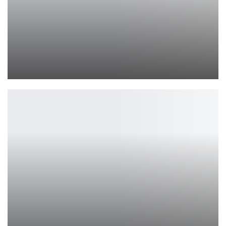
RuTube запустил поиск и усилил рекомендации
Петрович