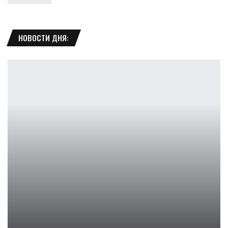
НОВОСТИ ДНЯ:
Джина Дэвис объясняет, почему ее нет в сиквеле Тима Бертона
Ирина Смолдырева