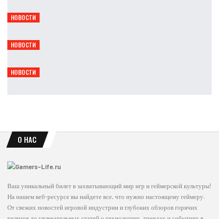
Leon
Авг 8, 2026
НОВОСТИ
Serious Sam: Shatterverse выйдет уже 31 августа
Leon
Авг 8, 2026
НОВОСТИ
Gothic 1 Remake получит Marvin Mode и Mod Kit
Leon
Авг 8, 2026
НОВОСТИ
Titan Quest II получила мастерство духов и крафт
Leon
Авг 8, 2026
О НАС
Ваш уникальный билет в захватывающий мир игр и геймерской культуры!
На нашем веб-ресурсе вы найдете все, что нужно настоящему геймеру.
От свежих новостей игровой индустрии и глубоких обзоров горячих
релизов до увлекательных статей о технологиях, трендах и событиях в