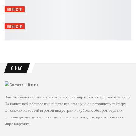
Leon
Авг 8, 2026
НОВОСТИ
Gothic 1 Remake получит Marvin Mode и Mod Kit
Leon
Авг 8, 2026
НОВОСТИ
Titan Quest II получила мастерство духов и крафт
Leon
Авг 8, 2026
О НАС
Ваш уникальный билет в захватывающий мир игр и геймерской культуры!
На нашем веб-ресурсе вы найдете все, что нужно настоящему геймеру.
От свежих новостей игровой индустрии и глубоких обзоров горячих
релизов до увлекательных статей о технологиях, трендах и событиях в
мире видеоигр.