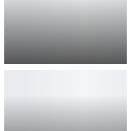
Capcom отказалась от ИИ-ассетов в играх студии
Петрович