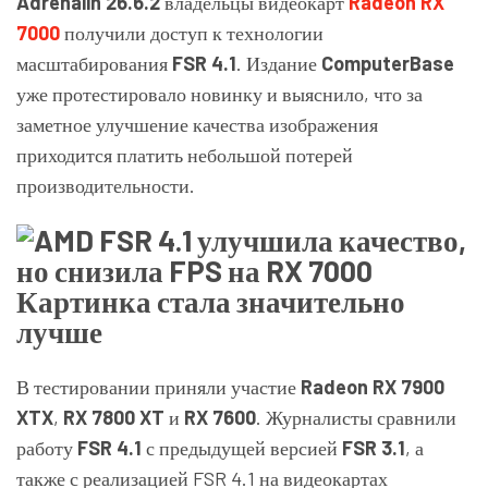
Adrenalin 26.6.2
владельцы видеокарт
Radeon RX
7000
получили доступ к технологии
масштабирования
FSR 4.1
. Издание
ComputerBase
уже протестировало новинку и выяснило, что за
заметное улучшение качества изображения
приходится платить небольшой потерей
производительности.
Картинка стала значительно
лучше
В тестировании приняли участие
Radeon RX 7900
XTX
,
RX 7800 XT
и
RX 7600
. Журналисты сравнили
работу
FSR 4.1
с предыдущей версией
FSR 3.1
, а
также с реализацией FSR 4.1 на видеокартах