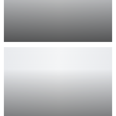
Capcom: уже 90% продаж игр приходится на цифровые версии
Leon