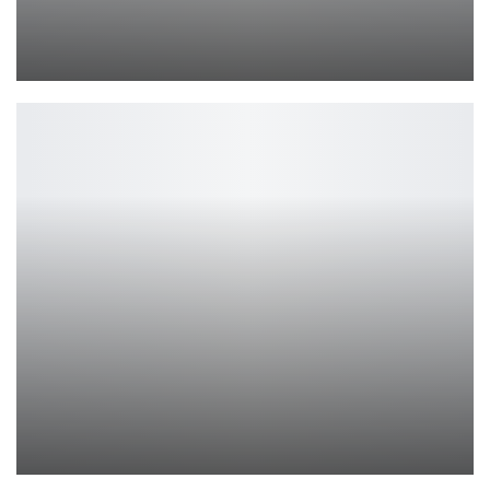
Sony обновила смартфоны до Android 16
Петрович
InZoi — новый хит от Krafton бьёт рекорды продаж
Петрович