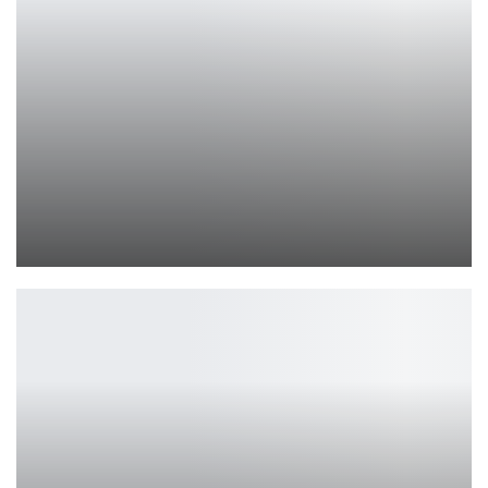
Демонстрация Civilization 7: 20 минут геймплея на Gamescom
Петрович