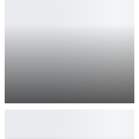
СМИ: Адам Драйвер может сыграть Магнето в новых «Людях Икс»
Leon