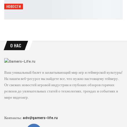
Leon
Авг 6, 2026
НОВОСТИ
Инсайдер намекнул на новости по Heroes of the Storm
Leon
Авг 6, 2026
О НАС
Ваш уникальный билет в захватывающий мир игр и геймерской культуры!
На нашем веб-ресурсе вы найдете все, что нужно настоящему геймеру.
От свежих новостей игровой индустрии и глубоких обзоров горячих
релизов до увлекательных статей о технологиях, трендах и событиях в
мире видеоигр.
Контакты:
adv@gamers-life.ru