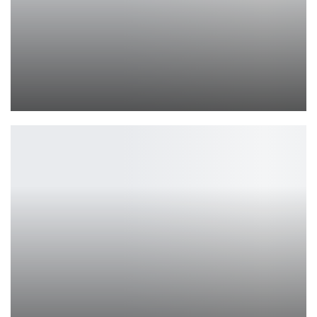
Уэнсдей возвращается: мрак, трэш и Леди Гага
Ирина Смолдырева