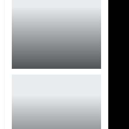
BenQ представила профессиональный 4K-монитор
PD2770U
Петрович