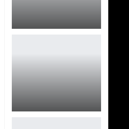
Люциус Малфой: Элегантный предновогодний
косплей
Ирина Смолдырева
LORDS OF THE FALLEN (2023) ОБЗОР
Петрович