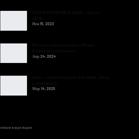
ОБЗОР STEAM DECK OLED — просто
ШОК
Ноя 15, 2023
История побочного квеста Meepo
Crownfall — бесплатно!
Апр 24, 2024
Inzoi – новый конкурент The Sims: обзор
и требования
Мар 14, 2025
конным владельцам.