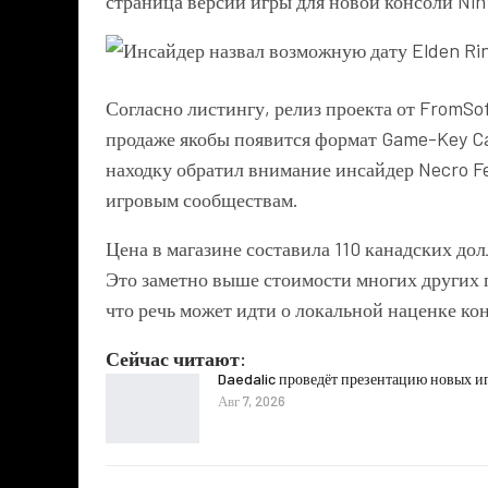
страница версии игры для новой консоли Nin
Согласно листингу, релиз проекта от FromSof
продаже якобы появится формат Game-Key Car
находку обратил внимание инсайдер Necro Fe
игровым сообществам.
Цена в магазине составила 110 канадских до
Это заметно выше стоимости многих других п
что речь может идти о локальной наценке ко
Сейчас читают:
Daedalic проведёт презентацию новых иг
Авг 7, 2026