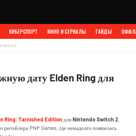
КИБЕРСПОРТ
КИНО И СЕРИАЛЫ
ГАЙДЫ
ОФФЛ
я Switch 2
жную дату Elden Ring для
n Ring: Tarnished Edition
для
Nintendo Switch 2
.
 ритейлера PNP Games, где ненадолго появилась