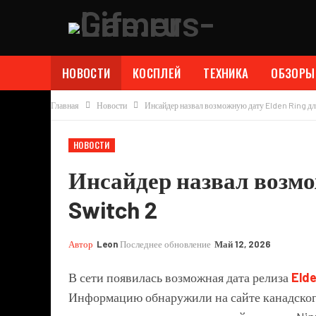
НОВОСТИ
КОСПЛЕЙ
ТЕХНИКА
ОБЗОРЫ
Главная
Новости
Инсайдер назвал возможную дату Elden Ring дл
НОВОСТИ
Инсайдер назвал возмо
Switch 2
Автор
Leon
Последнее обновление
Май 12, 2026
В сети появилась возможная дата релиза
Elde
Информацию обнаружили на сайте канадского