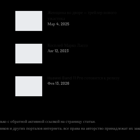
Женщина во дворе — трейлер нового
ужастика
Мар 4, 2025
Косплей Марко Лассо
Авг 12, 2023
Huawei Band 11 Pro готовится к релизу
Фев 13, 2026
ько с обратной активной ссылкой на страницу статьи.
иков и других порталов интернета, все права на авторство принадлежат их за