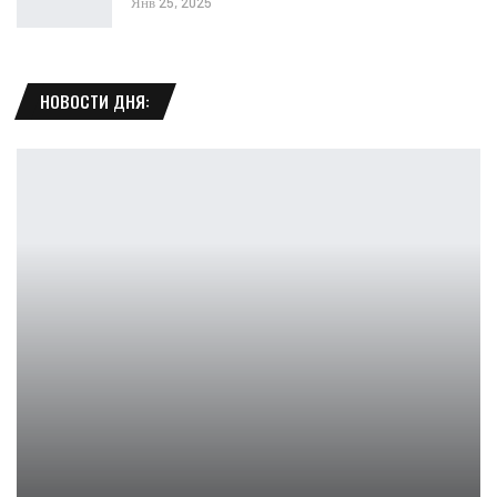
Янв 25, 2025
НОВОСТИ ДНЯ:
Остерегайтесь трупной ядерной бомбы, которая может с треском…