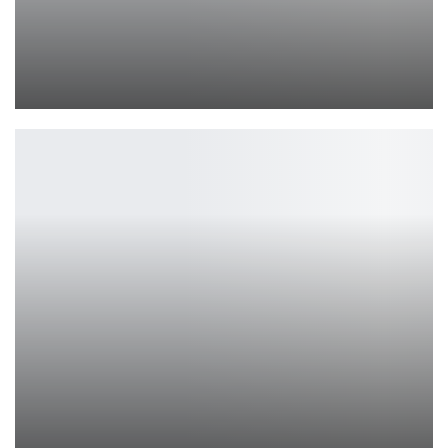
Официальный редактор модов The Witcher 3 теперь доступен для…
Петрович
Tropico 7 выходит на ПК и консолях в 2026