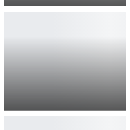
Петрович
Крис Эванс возвращается в Marvel
Ирина Смолдырева