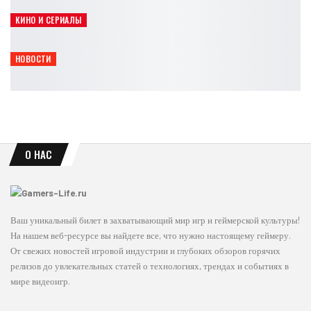
Leon
Авг 6, 2026
КИНО И СЕРИАЛЫ
Япония усиливает защиту Pokémon, Mario и Naruto
Leon
Авг 6, 2026
НОВОСТИ
Rockstar покажет расширенный взгляд на GTA 6 уже 27 августа
Leon
Авг 6, 2026
О НАС
Ваш уникальный билет в захватывающий мир игр и геймерской культуры!
На нашем веб-ресурсе вы найдете все, что нужно настоящему геймеру.
От свежих новостей игровой индустрии и глубоких обзоров горячих
релизов до увлекательных статей о технологиях, трендах и событиях в
мире видеоигр.