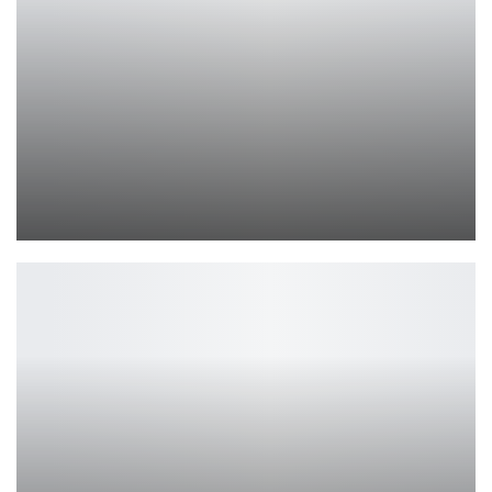
Xbox представила масштабную программу Gamescom 2026
Leon