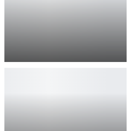
Ана де Армас и Том Круз в фильме Deeper
Ирина Смолдырева