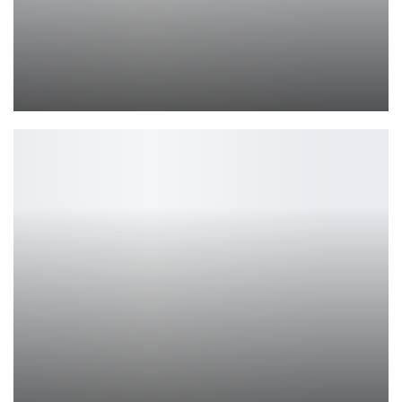
Обзор realme C51
Петрович
Слухи о поглощении Ubisoft новым крупным инвестором