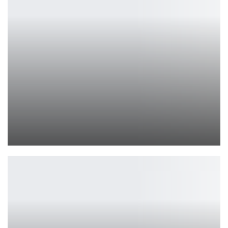
Система строительства базы в этой фэнтезийной кооперативной…
Ирина Смолдырева