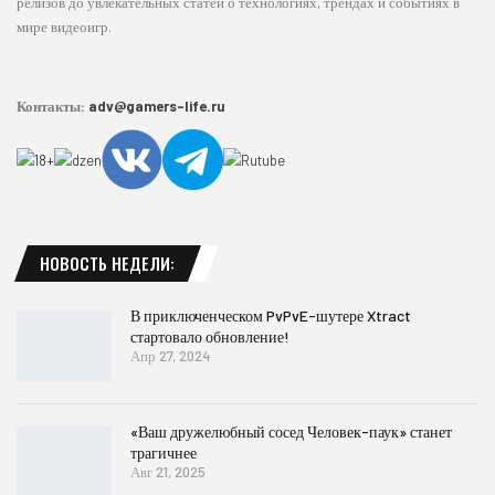
релизов до увлекательных статей о технологиях, трендах и событиях в
мире видеоигр.
Контакты:
adv@gamers-life.ru
НОВОСТЬ НЕДЕЛИ:
В приключенческом PvPvE-шутере Xtract
стартовало обновление!
Апр 27, 2024
«Ваш дружелюбный сосед Человек-паук» станет
трагичнее
Авг 21, 2025