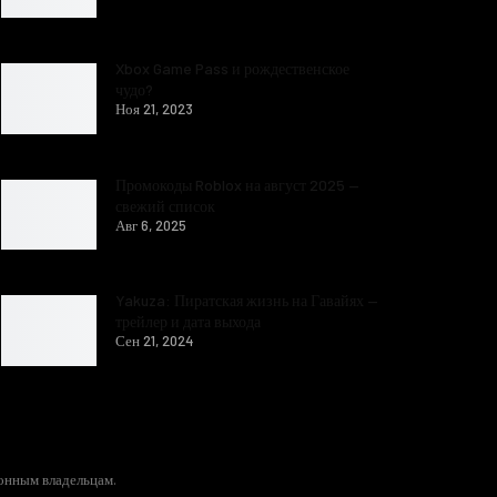
Xbox Game Pass и рождественское
чудо?
Ноя 21, 2023
Промокоды Roblox на август 2025 —
свежий список
Авг 6, 2025
Yakuza: Пиратская жизнь на Гавайях —
трейлер и дата выхода
Сен 21, 2024
конным владельцам.