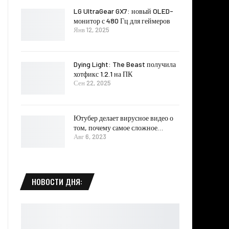
LG UltraGear GX7: новый OLED-
монитор с 480 Гц для геймеров
Янв 12, 2025
Dying Light: The Beast получила
хотфикс 1.2.1 на ПК
Сен 22, 2025
Ютубер делает вирусное видео о
том, почему самое сложное…
Авг 6, 2023
НОВОСТИ ДНЯ: