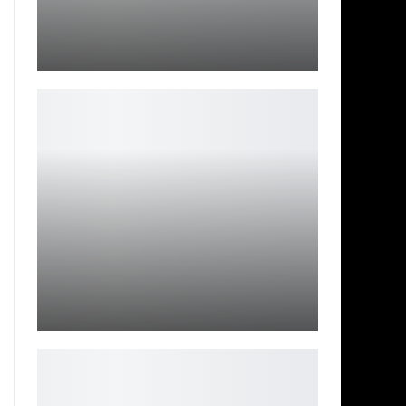
Геймерская мышь GMNG XM001: полный контроль в
каждом…
Петрович
Last Flag лишилась поддержки вскоре после релиза
Leon