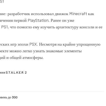
ие: разработчик использовал движок Minecraft как
ичения первой PlayStation. Ранее он уже
 PS1, что помогло ему изучить архитектуру консоли и ее
еских игр эпохи PSX. Несмотря на крайне упрощенную
оекте можно легко узнать знакомые элементы
ций и общей атмосферы.
я S.T.A.L.K.E.R. 2
овень до 300