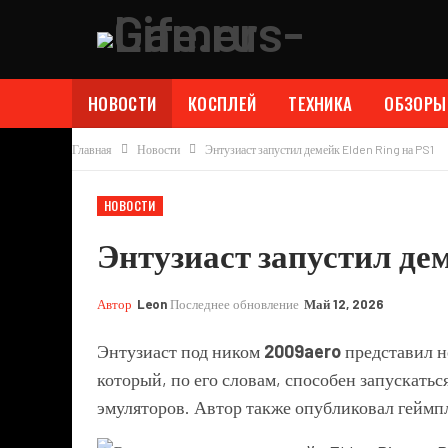
НОВОСТИ
КОСПЛЕЙ
ТЕХНИКА
ОБЗОРЫ
Главная
Новости
Энтузиаст запустил демейк Elden Ring на PS1
НОВОСТИ
Энтузиаст запустил дем
Автор
Leon
Последнее обновление
Май 12, 2026
Энтузиаст под ником
2009aero
представил н
который, по его словам, способен запускать
эмуляторов. Автор также опубликовал геймп