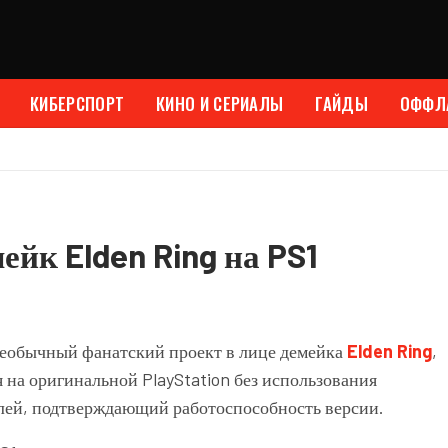
КИБЕРСПОРТ
КИНО И СЕРИАЛЫ
ГАЙДЫ
ОФФЛ
ейк Elden Ring на PS1
еобычный фанатский проект в лице демейка
Elden Ring
,
ся на оригинальной
PlayStation
без использования
лей, подтверждающий работоспособность версии.