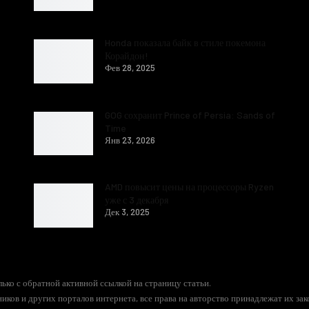
Honda показала байк в стиле покемона
Корайдон!
Фев 28, 2025
GOG сохранит Prince of Persia: Sands of
Time
Янв 23, 2026
AMD повысит цены на процессоры Ryzen
уже с 3 декабря
Дек 3, 2025
ько с обратной активной ссылкой на страницу статьи.
иков и других порталов интернета, все права на авторство принадлежат их за