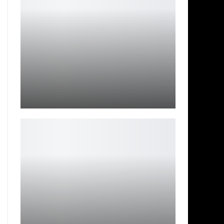
Похоже, в Battlefield 6 скоро начнется новый сезон
Leon