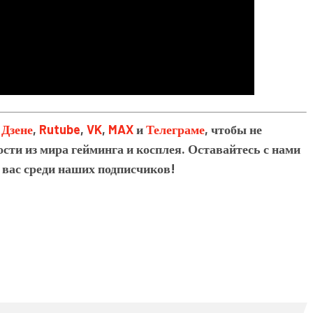
в
Дзене
,
Rutube
,
VK
,
MAX
и
Телеграме
, чтобы не
сти из мира гейминга и косплея. Оставайтесь с нами
 вас среди наших подписчиков!