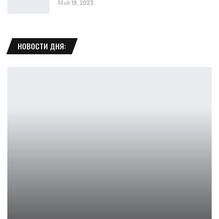
Май 19, 2023
НОВОСТИ ДНЯ:
Место в аду: Мишель Уильямс и Дэйзи Эдгар-Джонс