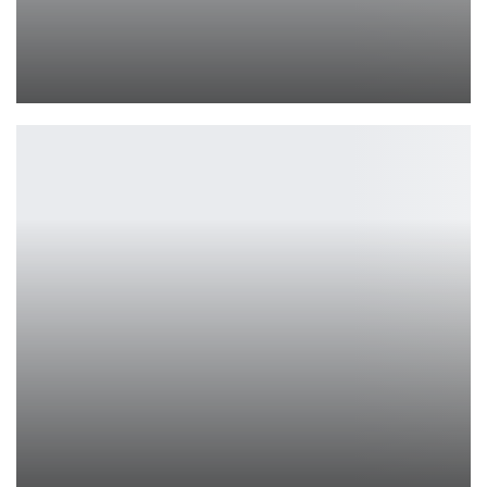
Трейлер «По направлению к нулю» – новая адаптация Кристи
Ирина Смолдырева
Том Круз и Даг Лайман отложили космический фильм
Ирина Смолдырева