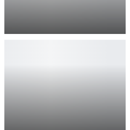
Идеальный подарок геймеру к 23 февраля
Петрович
Сэди Синк в «Человеке-пауке 4»: кого она сыграет?