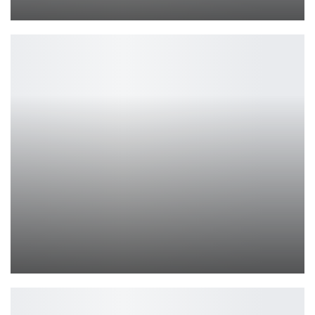
Ирина Смолдырева
Evil Dead: The Game сняли с продажи
Петрович