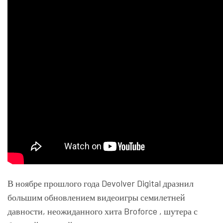
В ноябре прошлого года Devolver Digital дразнил
большим обновлением видеоигры семилетней
давности, неожиданного хита Broforce , шутера с