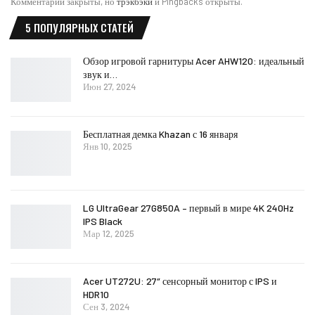
Комментарии закрыты, но
трэкбэки
и Pingbacks открыты.
5 ПОПУЛЯРНЫХ СТАТЕЙ
Обзор игровой гарнитуры Acer AHW120: идеальный
звук и…
Июн 27, 2024
Бесплатная демка Khazan с 16 января
Янв 10, 2025
LG UltraGear 27G850A – первый в мире 4K 240Hz
IPS Black
Мар 12, 2025
Acer UT272U: 27″ сенсорный монитор с IPS и
HDR10
Сен 3, 2024