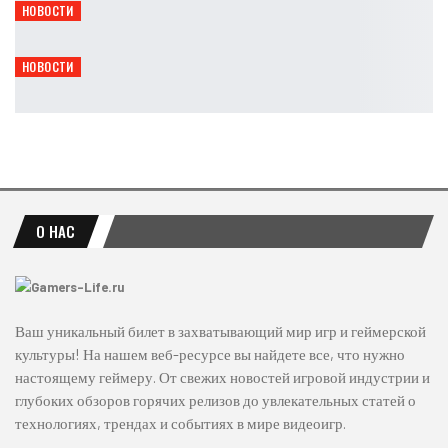
НОВОСТИ
В Steam вышла демоверсия мрачного экшена Expedition
Leon
Авг 7, 2026
НОВОСТИ
GTA 6 покажут 20 минут геймплея: фанаты критикуют Rockstar
Leon
Авг 7, 2026
О НАС
Ваш уникальный билет в захватывающий мир игр и геймерской
культуры! На нашем веб-ресурсе вы найдете все, что нужно
настоящему геймеру. От свежих новостей игровой индустрии и
глубоких обзоров горячих релизов до увлекательных статей о
технологиях, трендах и событиях в мире видеоигр.