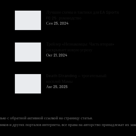
Лучшие схемы и тактики для EA Sports
FC 25: руководство
Сен 25, 2024
Трейлер «Незнакомцы: Часть вторая»
раскрывает новую угрозу
Окт 21, 2024
Death Stranding — трогательный
косплей Мамы
Авг 25, 2025
ько с обратной активной ссылкой на страницу статьи.
иков и других порталов интернета, все права на авторство принадлежат их за