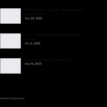
Найден финал «Джоуи»: NBC выложил 8
новых серий
Ноя 20, 2025
Самус оседлала байк в Metroid Prime 4:
Beyond
Окт 9, 2025
Косплей на боевую Белоснежку
Ноя 16, 2023
конным владельцам.