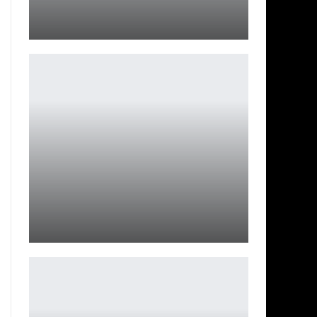
Косплей на Макиму из аниме «Человек-бензопила»
Ирина Смолдырева
Final Fantasy IX 25 лет – намекают на ремейк?
Петрович