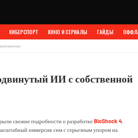
КИБЕРСПОРТ
КИНО И СЕРИАЛЫ
ГАЙДЫ
ОФФЛ
нной памятью
одвинутый ИИ с собственной
рыли свежие подробности о разработке
BioShock 4
.
масштабный иммерсив сим с серьезным упором на