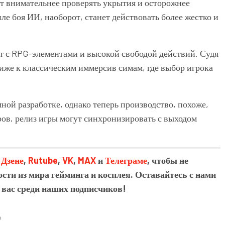
т внимательнее проверять укрытия и осторожнее
ле боя ИИ, наоборот, станет действовать более жестко и
 с RPG-элементами и высокой свободой действий. Судя
лиже к классическим иммерсив симам, где выбор игрока
ной разработке, однако теперь производство, похоже,
ов, релиз игры могут синхронизировать с выходом
в
Дзене
,
Rutube
,
VK
,
MAX
и
Телеграме
, чтобы не
сти из мира гейминга и косплея. Оставайтесь с нами
 вас среди наших подписчиков!
а