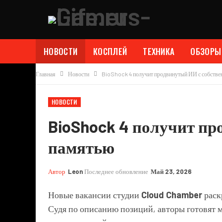
НОВОСТИ
КОСПЛЕЙ
ТЕХНИКА
ОБЗОРЫ
Главная
Новости
BioShock 4 получит продвинутый ИИ с собстве
НОВОСТИ
BioShock 4 получит пр
памятью
Автор
Leon
Последнее обновление
Май 23, 2026
Новые вакансии студии
Cloud Chamber
раск
Судя по описанию позиций, авторы готовят 