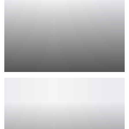
Ubisoft говорит, что Assassin’s Creed Mirage длится всего…
Ирина Смолдырева