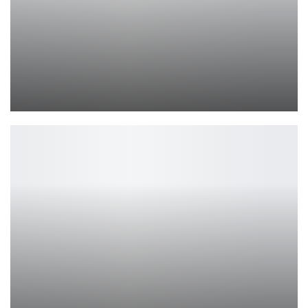
Nier: Automata — разработчики опровергли цензуру
Петрович