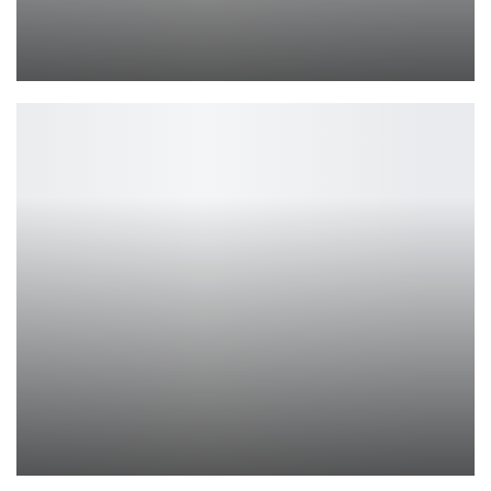
26 сотрудников были уволены в Baldur’s Gate:…
Петрович
Новый актёрский состав «Счастливчика Гилмор 2»
Ирина Смолдырева