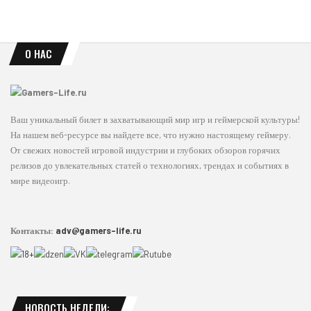
О НАС
Ваш уникальный билет в захватывающий мир игр и геймерской культуры!
На нашем веб-ресурсе вы найдете все, что нужно настоящему геймеру.
От свежих новостей игровой индустрии и глубоких обзоров горячих
релизов до увлекательных статей о технологиях, трендах и событиях в
мире видеоигр.
Контакты:
adv@gamers-life.ru
НОВОСТЬ НЕДЕЛИ: