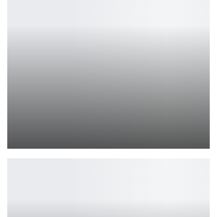
Wind Up Deadman анонсирована — RPG о памяти и роботах
Петрович