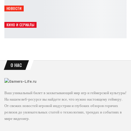
Leon
Авг 5, 2026
НОВОСТИ
Ananta получит официальную поддержку русского языка
Leon
Авг 5, 2026
КИНО И СЕРИАЛЫ
Элай Рот объяснил полный провал фильма Borderlands
Leon
Авг 5, 2026
О НАС
Ваш уникальный билет в захватывающий мир игр и геймерской культуры!
На нашем веб-ресурсе вы найдете все, что нужно настоящему геймеру.
От свежих новостей игровой индустрии и глубоких обзоров горячих
релизов до увлекательных статей о технологиях, трендах и событиях в
мире видеоигр.