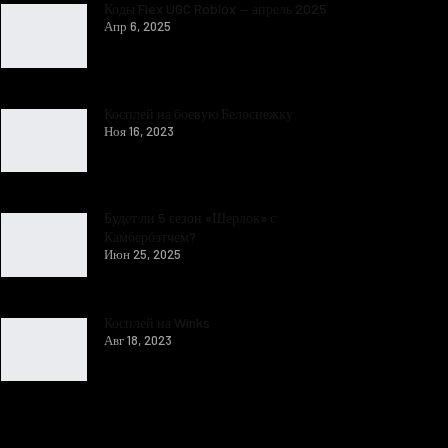
Коды Flex UGC Roblox — апрель 2025
Апр 6, 2025
Косплей на боевую Белоснежку
Ноя 16, 2023
Будет ли 5 сезон «Шерлок» с
Камбербэтчем?
Июн 25, 2025
Косплей на Winks
Авг 18, 2023