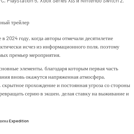
, PlayStation 5, Xbox Series X|S и Nintendo Switch 2.
 в 2024 году, когда авторы отмечали десятилетие
актически исчез из информационного поля, поэтому
мых премьер мероприятия.
сновные элементы, благодаря которым первая часть
мания вновь окажутся напряженная атмосфера,
 скрытное прохождение и постоянная угроза со стороны
ревращать серию в экшен, делая ставку на выживание и
шена Expedition