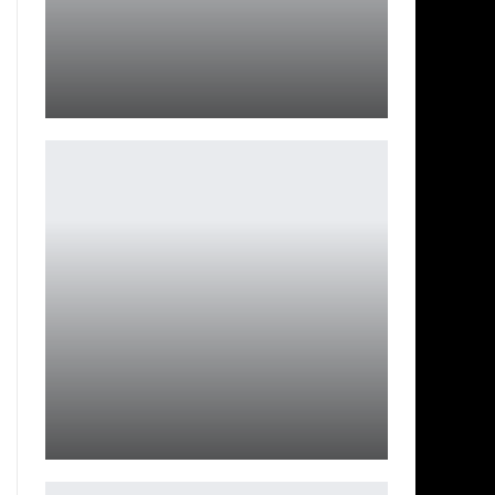
Новую MMO по «Властелину колец» хотят сделать
крупнейшей…
Петрович
Новый фильм «Звездный десант» – что известно о
проекте?
Ирина Смолдырева