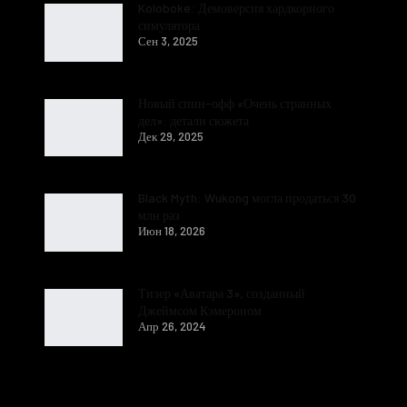
Koloboke: Демоверсия хардкорного
симулятора
Сен 3, 2025
Новый спин-офф «Очень странных
дел»: детали сюжета
Дек 29, 2025
Black Myth: Wukong могла продаться 30
млн раз
Июн 18, 2026
Тизер «Аватара 3», созданный
Джеймсом Кэмероном
Апр 26, 2024