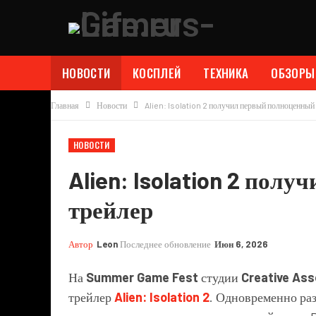
НОВОСТИ
КОСПЛЕЙ
ТЕХНИКА
ОБЗОРЫ
Главная
Новости
Alien: Isolation 2 получил первый полноценный
НОВОСТИ
Alien: Isolation 2 пол
трейлер
Автор
Leon
Последнее обновление
Июн 6, 2026
На
Summer Game Fest
студии
Creative As
трейлер
Alien: Isolation 2
. Одновременно ра