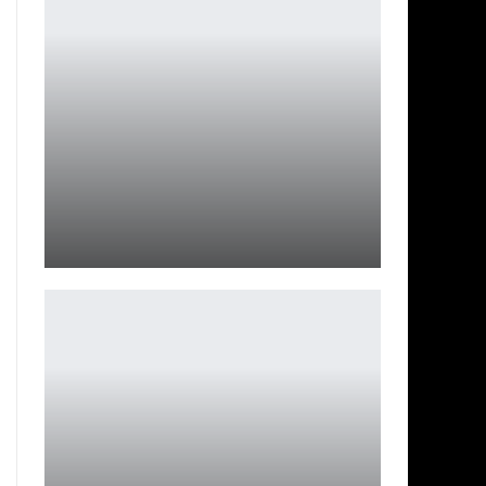
Масленица в Mobile Legends: Праздники, Призы и
Блины!
Петрович