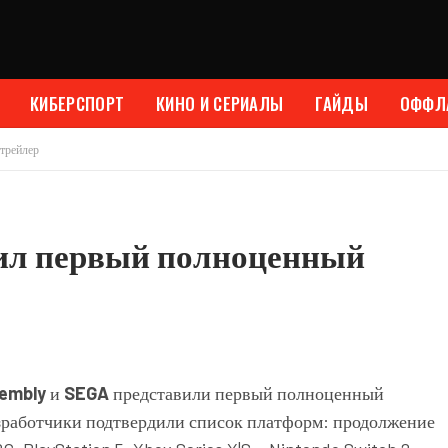
КИБЕРСПОРТ
КИНО И СЕРИАЛЫ
ГАЙДЫ
ОФФЛ
 трейлер
учил первый полноценный
sembly
и
SEGA
представили первый полноценный
зработчики подтвердили список платформ: продолжение