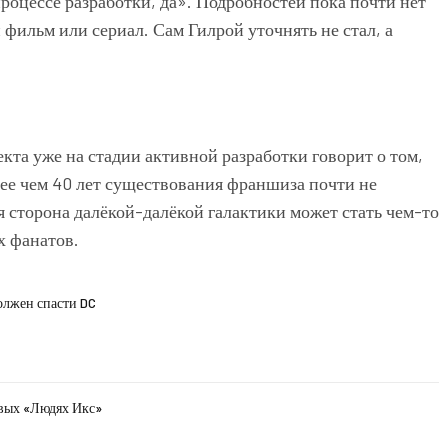
процессе разработки, да». Подробностей пока почти нет
 фильм или сериал. Сам Гилрой уточнять не стал, а
екта уже на стадии активной разработки говорит о том,
олее чем 40 лет существования франшиза почти не
я сторона далёкой-далёкой галактики может стать чем-то
х фанатов.
олжен спасти DC
овых «Людях Икс»