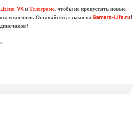
в
Дзене,
VK
и
Телеграме
, чтобы не пропустить новые
нга и косплея. Оставайтесь с нами на
Gamers-Life.ru
!
одписчиков!
ов