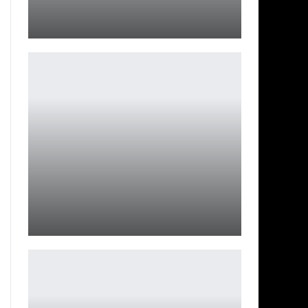
Nothing Headphones 1 вышли в России
Петрович
Все анонсы THQ Nordic 2025 — кратко и по делу
Петрович