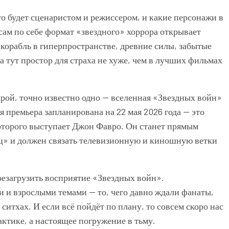
то будет сценаристом и режиссером, и какие персонажи в
сам по себе формат «звездного» хоррора открывает
 корабль в гиперпространстве, древние силы, забытые
 тут простор для страха не хуже, чем в лучших фильмах
рой, точно известно одно — вселенная «Звездных войн»
премьера запланирована на 22 мая 2026 года — это
оторого выступает Джон Фавро. Он станет прямым
» и должен связать телевизионную и киношную ветки
резагрузить восприятие «Звездных войн».
и взрослыми темами — то, чего давно ждали фанаты,
итхах. И если всё пойдёт по плану, то совсем скоро нас
актике, а настоящее погружение в тьму.