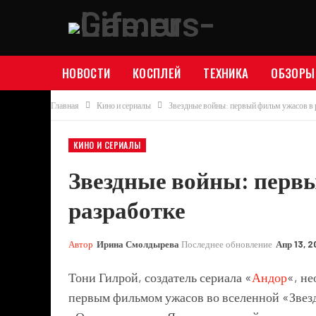
НОВОСТИ
КОСПЛЕЙ
ТЕХНИКА
ОБЗОРЫ
Главная
Кино и сериалы
Звездные войны: первый фильм ужасов в 
КИНО И СЕРИАЛЫ
Звездные войны: перв
разработке
Автор
Ирина Смолдырева
Последнее обновление
Апр 13, 
Тони Гилрой, создатель сериала «
Андор
«, не
первым фильмом ужасов во вселенной «Звезд