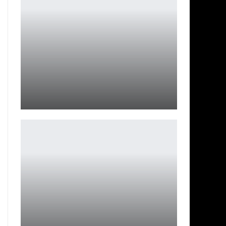
Косплей на Сейлор Марс
Ирина Смолдырева