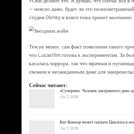
«Они делают это. Я думаю, что сейчас все в 
— неясно даже, будет ли это полнометражный
студия Disney и вовсе пока хранит молчание.
Тем не менее, сам факт появления такого про
что Lucasfilm готова к экспериментам. За б
касалась хоррора, так что мрачная и пугающа
свежим и неожиданным даже для закоренелы
Сейчас читают:
«Супермен: Человек завтрашнего дня» д
Авг 7, 2026
Кит Коннор может сыграть Циклопа в н
Авг 7, 2026