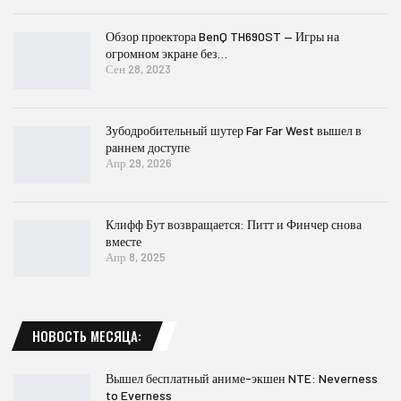
Обзор проектора BenQ TH690ST — Игры на
огромном экране без…
Сен 28, 2023
Зубодробительный шутер Far Far West вышел в
раннем доступе
Апр 29, 2026
Клифф Бут возвращается: Питт и Финчер снова
вместе
Апр 8, 2025
НОВОСТЬ МЕСЯЦА:
Вышел бесплатный аниме-экшен NTE: Neverness
to Everness