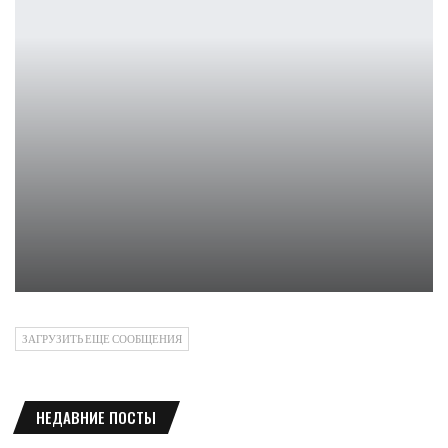
Ремастер Star Wars: Dark Forces выйдет на консолях и ПК в…
Ирина Смолдырева
ЗАГРУЗИТЬ ЕЩЕ СООБЩЕНИЯ
НЕДАВНИЕ ПОСТЫ