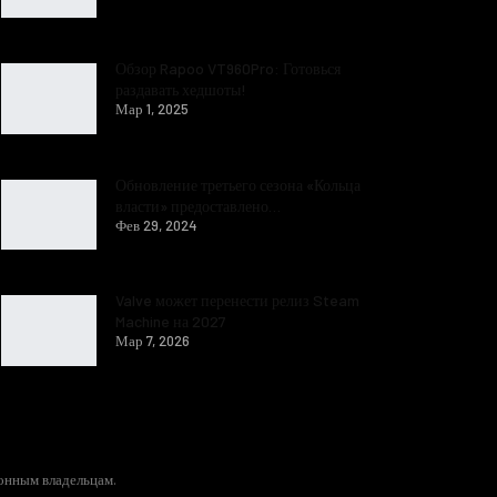
Обзор Rapoo VT960Pro: Готовься
раздавать хедшоты!
Мар 1, 2025
Обновление третьего сезона «Кольца
власти» предоставлено…
Фев 29, 2024
Valve может перенести релиз Steam
Machine на 2027
Мар 7, 2026
конным владельцам.