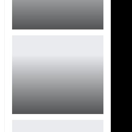
Не надейтесь на продолжение Final Fantasy 16,
поскольку его…
Петрович
Слух: GTA 6 заработала $3 млрд за первые сутки
Петрович