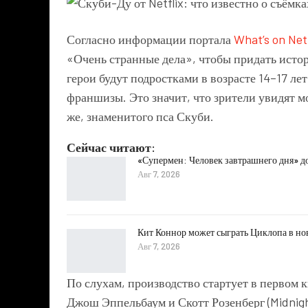
Согласно информации портала
What’s on Netf
«Очень странные дела», чтобы придать исто
герои будут подростками в возрасте 14–17 ле
франшизы. Это значит, что зрители увидят 
же, знаменитого пса Скуби.
Сейчас читают:
«Супермен: Человек завтрашнего дня» д
Авг 7, 2026
Кит Коннор может сыграть Циклопа в н
Авг 7, 2026
По слухам, производство стартует в первом 
Джош Эппельбаум и Скотт Розенберг (Midnigh