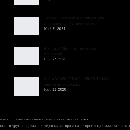
Авторы Bloodborne могли создать
полноценную PC-версию игры…
Май 21, 2023
Give Us A Sign отправит искать
призраков
Июн 23, 2026
AULA WIN60HE MAX и WIN68HE MAX:
два магнитных брата
Июл 22, 2026
ько с обратной активной ссылкой на страницу статьи.
иков и других порталов интернета, все права на авторство принадлежат их за