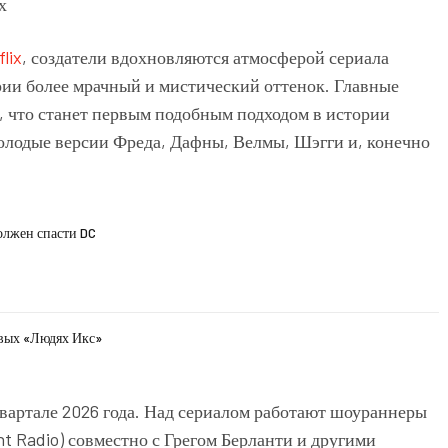
lix
, создатели вдохновляются атмосферой сериала
рии более мрачный и мистический оттенок. Главные
т, что станет первым подобным подходом в истории
молодые версии Фреда, Дафны, Велмы, Шэгги и, конечно
олжен спасти DC
овых «Людях Икс»
квартале 2026 года. Над сериалом работают шоураннеры
t Radio) совместно с Грегом Берланти и другими