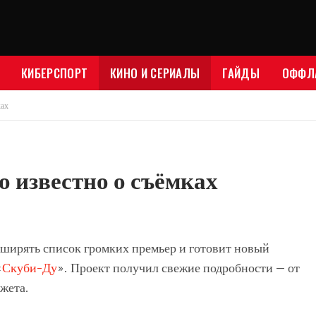
КИБЕРСПОРТ
КИНО И СЕРИАЛЫ
ГАЙДЫ
ОФФЛ
ках
то известно о съёмках
ширять список громких премьер и готовит новый
«
Скуби-Ду
». Проект получил свежие подробности — от
жета.