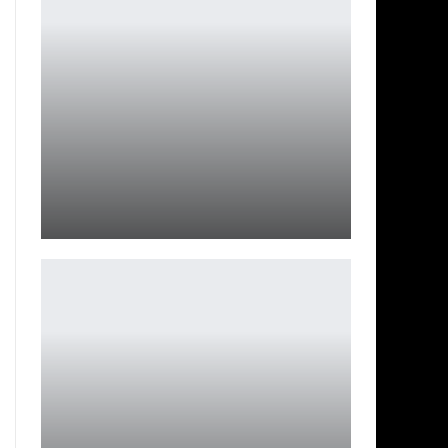
Спин-офф «Молодой Шелдон» официально заказан
CBS
Ирина Смолдырева