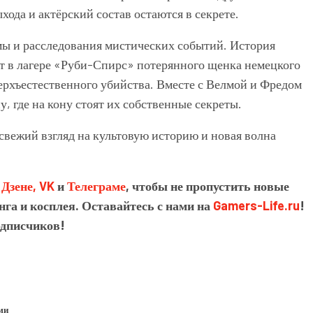
ода и актёрский состав остаются в секрете.
мы и расследования мистических событий. История
ют в лагере «Руби-Спирс» потерянного щенка немецкого
верхъестественного убийства. Вместе с Велмой и Фредом
, где на кону стоят их собственные секреты.
свежий взгляд на культовую историю и новая волна
в
Дзене,
VK
и
Телеграме
, чтобы не пропустить новые
нга и косплея. Оставайтесь с нами на
Gamers-Life.ru
!
одписчиков!
ми