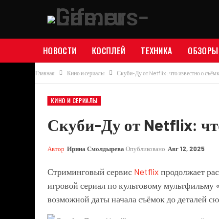
НОВОСТИ
КОСПЛЕЙ
ТЕХНИКА
ОБЗОРЫ
Главная
Кино и сериалы
Скуби-Ду от Netflix: что известно о съём
КИНО И СЕРИАЛЫ
Скуби-Ду от Netflix: ч
Автор
Ирина Смолдырева
Опубликовано
Авг 12, 2025
Стриминговый сервис
Netflix
продолжает рас
игровой сериал по культовому мультфильму 
возможной даты начала съёмок до деталей сю