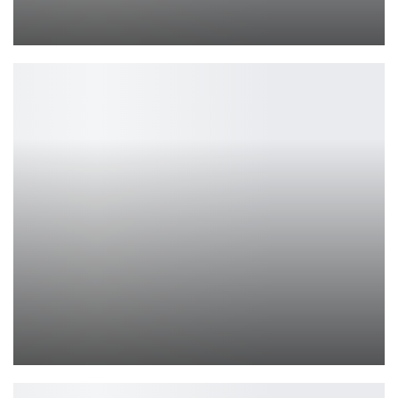
Продажи DragonSword: Awakening превысили 200 тысяч копий
Leon
Fallout: London на раннем этапе с помощью мода Fallout 4
Петрович