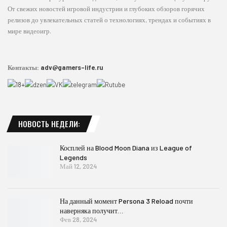
От свежих новостей игровой индустрии и глубоких обзоров горячих
релизов до увлекательных статей о технологиях, трендах и событиях в
мире видеоигр.
Контакты:
adv@gamers-life.ru
НОВОСТЬ НЕДЕЛИ:
Косплей на Blood Moon Diana из League of
Legends
Май 12, 2024
На данный момент Persona 3 Reload почти
наверняка получит…
Фев 28, 2024