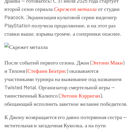
драйва — готовьтесь! С 31 июля 2025 года стартует
второй сезон сериала
Скрежет металла
от студии
Peacock. Экранизация культовой серии видеоигр
PlayStation получила продолжение, и на этот раз
ставки выше, взрывы громче, а соперники опаснее.
После событий первого сезона, Джон (
Энтони Маки
)
и Тихоня (
Стефани Беатрис
) оказываются
участниками турнира на выживание под названием
Twisted Metal. Организатор смертельной игры —
таинственный Калипсо (
Энтони Кэрриган
),
обещающий исполнить заветное желание победителя.
К Джону возвращается его давно потерянная сестра —
мстительная и загадочная Куколка, а на пути