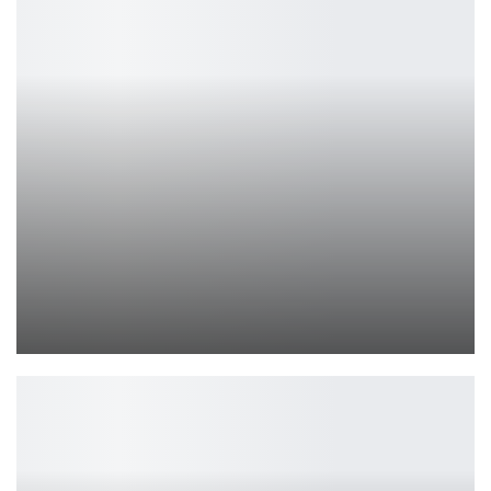
В файлах игры обнаружены аудиоляпы Red Dead Redemption 2
Петрович