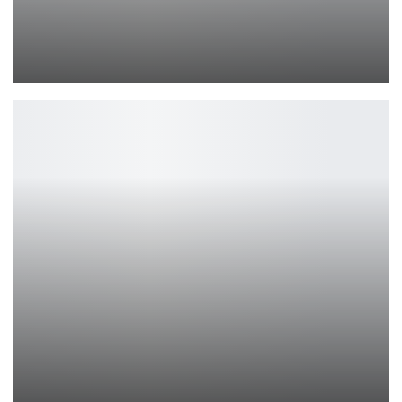
RPG Legend of Keepers можно забрать бесплатно в Steam
Leon
Sony убирает юбилейные темы PS5, но обещает вернуть
Петрович