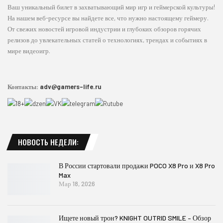
Ваш уникальный билет в захватывающий мир игр и геймерской культуры!
На нашем веб-ресурсе вы найдете все, что нужно настоящему геймеру.
От свежих новостей игровой индустрии и глубоких обзоров горячих
релизов до увлекательных статей о технологиях, трендах и событиях в
мире видеоигр.
Контакты:
adv@gamers-life.ru
НОВОСТЬ НЕДЕЛИ:
В России стартовали продажи POCO X8 Pro и X8 Pro
Max
Мар 18, 2026
Ищете новый трон? KNIGHT OUTRID SMILE – Обзор