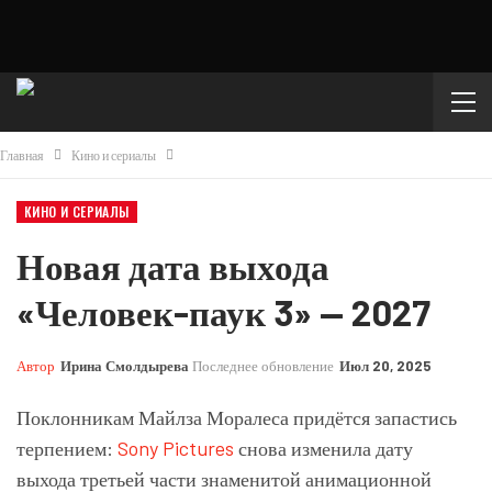
Главная
Кино и сериалы
КИНО И СЕРИАЛЫ
Новая дата выхода
«Человек-паук 3» — 2027
Автор
Ирина Смолдырева
Последнее обновление
Июл 20, 2025
Поклонникам Майлза Моралеса придётся запастись
терпением:
Sony Pictures
снова изменила дату
выхода третьей части знаменитой анимационной