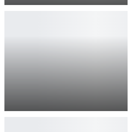
Ирина Смолдырева
Обновление Счастливого дня смерти 3 от Джессики Рот
Ирина Смолдырева