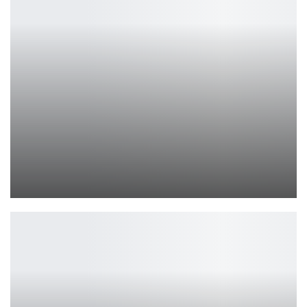
AYANEO представила Pocket Air Mini × B.Duck Limited Edition
Петрович