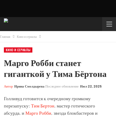
Главная
Кино и сериалы
КИНО И СЕРИАЛЫ
Марго Робби станет
гиганткой у Тима Бёртона
Автор
Ирина Смолдырева
Последнее обновление
Июл 22, 2025
Голливуд готовится к очередному громкому
перезапуску:
Тим Бертон
, мастер готического
абсурда, и
Марго Робби
, звезда блокбастеров и