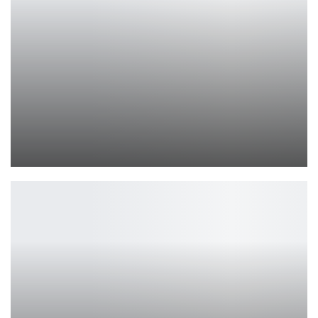
Бэтмен DC: свежие детали от Джеймса Ганна
Ирина Смолдырева