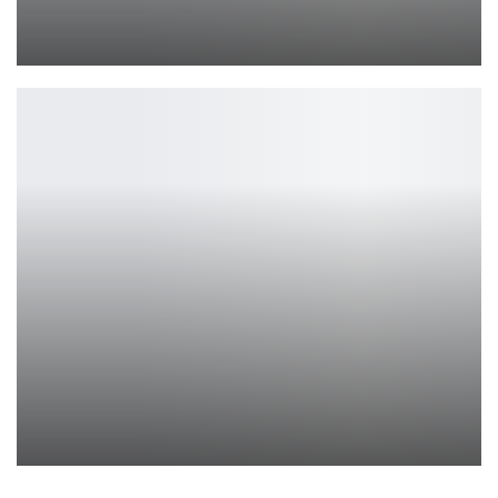
Clair Obscur: Expedition 33 триумфатор The Game Awards 2025
Петрович
Новая серия Roborock F25 уже в России
Петрович