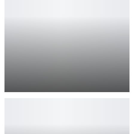
Супермен: первый постер фильма Джеймса Ганна
Ирина Смолдырева