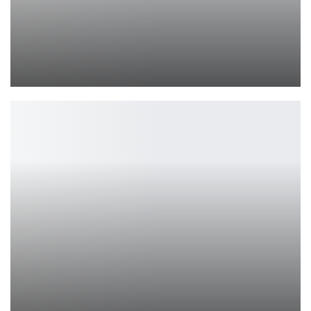
Соблазнительный косплей Харли Квинн и Ядовитого Плюща из DC
Ирина Смолдырева
Первый тизер «Моаны»: возвращение Мауи и магии океана