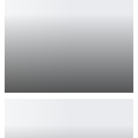
В будущих сезонах Diablo 4 может не потребоваться совершенно…
Ирина Смолдырева